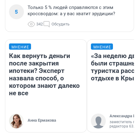
Только 5 % людей справляются с этим
5
кроссвордом: а у вас хватит эрудиции?
342
Обсудить
МНЕНИЕ
МНЕНИЕ
Как вернуть деньги
«За неделю две
после закрытия
были страшные
ипотеки? Эксперт
туристка расск
назвала способ, о
отдыхе в Крым
котором знают далеко
не все
Александра Ис
Анна Ермакова
заместитель гл
редактора 63.RU