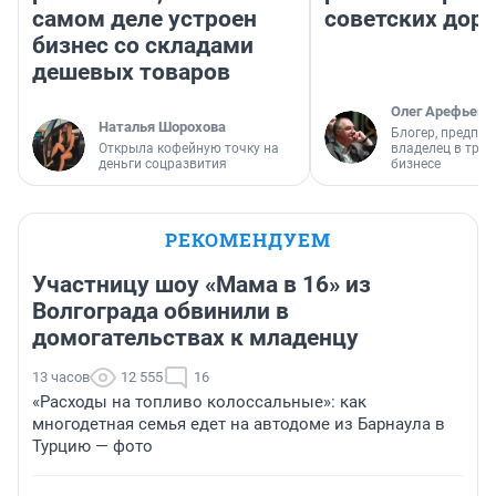
самом деле устроен
советских доро
бизнес со складами
дешевых товаров
Олег Арефьев
Наталья Шорохова
Блогер, предпри
Открыла кофейную точку на
владелец в тра
деньги соцразвития
бизнесе
РЕКОМЕНДУЕМ
Участницу шоу «Мама в 16» из
Волгограда обвинили в
домогательствах к младенцу
13 часов
12 555
16
«Расходы на топливо колоссальные»: как
многодетная семья едет на автодоме из Барнаула в
Турцию — фото