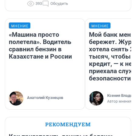
393
Обсудить
МНЕНИЕ
МНЕНИЕ
«Машина просто
Мой банк меня
полетела». Водитель
бережет. Журн
сравнил бензин в
хотела снять 2
Казахстане и России
тысяч, чтобы п
кредит, — к не
приехала служ
безопасности
Ксения Владим
Анатолий Кузнецов
Автор мнения
РЕКОМЕНДУЕМ