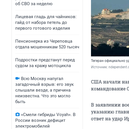
об СВО за неделю
Лицевая гладь для чайников:
гайд от набора петель до
первого готового изделия
Пенсионерка из Череповца
отдала мошенникам 520 тысяч
Подростки предстанут перед
Тегеран официально у
судом за кражу мотоцикла
Источник: 
ndependent
Всю Москву напугал
США начали нан
загадочный взрыв: его звук
командование 
слышали везде, а причина
неизвестна. Что это могло
быть
В заявлении во
указанию главн
«Смели гибриды Voyah». В
ответ на удар И
России возник дефицит
электромобилей