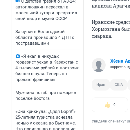
С детства грезил о ГАЗ-24:
написал Арагчи 
автоплюшкин переехал в
маленький хутор и превратил
свой двор в музей СССР
Иранские средс
Хормозгана был
За сутки в Вологодской
снаряда.
области произошло 4 ДТП с
пострадавшими
«Я ехал в никуда»:
Женя А
геодезист уехал в Казахстан с
корреспонд
4 тысячами рублей и построил
бизнес с нуля. Теперь он
продает франшизы
Иран
США
Мужчина погиб при пожаре в
поселке Вохтога
0
«Она крикнула: „Дядя Боря!“»
25-летняя туристка исчезла
Увидели опечатку? В
ночью у океана во Вьетнаме.
Что произошло в последние