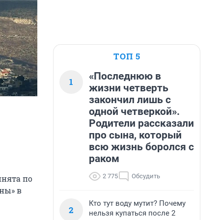
ТОП 5
«Последнюю в
1
жизни четверть
закончил лишь с
одной четверкой».
Родители рассказали
про сына, который
всю жизнь боролся с
раком
2 775
Обсудить
инята по
ны» в
Кто тут воду мутит? Почему
2
нельзя купаться после 2