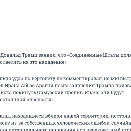
Дональд Трамп заявил, что «Соединенные Штаты дол
ответить на это нападение».
льно удар по вертолету не комментировал, но минист
л Ирана Аббас Арагчи после заявления Трампа призв
йска покинуть Ормузский пролив, иначе они будут
постоянной опасности».
илы, находящиеся вблизи нашей территории, постоян
иску из-за собственных человеческих ошибок, случай
ли потенциального попадания под перекрестный огон