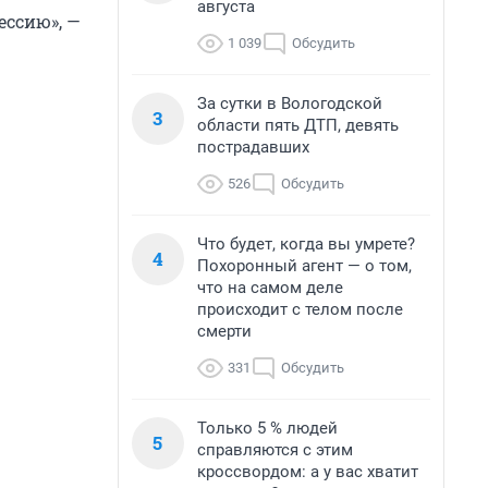
августа
ессию», —
1 039
Обсудить
За сутки в Вологодской
3
области пять ДТП, девять
пострадавших
526
Обсудить
Что будет, когда вы умрете?
4
Похоронный агент — о том,
что на самом деле
происходит с телом после
смерти
331
Обсудить
Только 5 % людей
5
справляются с этим
кроссвордом: а у вас хватит