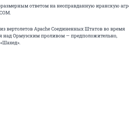
соразмерным ответом на неоправданную иранскую агр
TCOM.
 из вертолетов Apache Соединенных Штатов во время
я над Ормузским проливом — предположительно,
«Шахед».