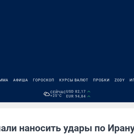
АММА
АФИША
ГОРОСКОП
КУРСЫ ВАЛЮТ
ПРОБКИ
ZODY
И
USD 82,17
СЕЙЧАС
+25°C
EUR 94,84
али наносить удары по Иран