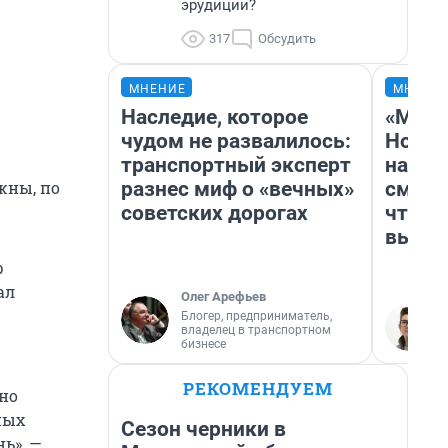
эрудиции?
317
Обсудить
МНЕНИЕ
МНЕНИ
Наследие, которое
«Мы в
чудом не развалилось:
Нолан
транспортный эксперт
настр
разнес миф о «вечных»
смотр
жны, по
советских дорогах
чтобы
выгля
р
ал
Олег Арефьев
Блогер, предприниматель,
владелец в транспортном
бизнесе
РЕКОМЕНДУЕМ
но
ных
Сезон черники в
ь», —