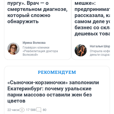
пургу». Врач — о
мешке»:
смертельном диагнозе,
предпринимат
который сложно
рассказала, как
обнаружить
самом деле ус
бизнес со скл
дешевых това
Ирина Волкова
Наталья Шорох
Главврач клиники
«Реабилитация доктора
Открыла кофейн
Волковой»
деньги соцразв
РЕКОМЕНДУЕМ
«Сыночки-корзиночки» заполонили
Екатеринбург: почему уральские
парни массово оставили жен без
цветов
22 часа
17 588
80