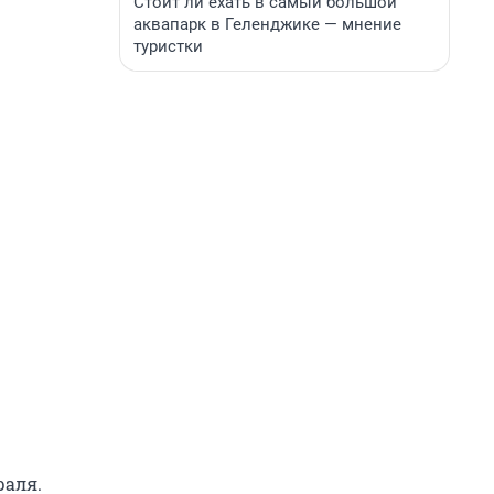
Стоит ли ехать в самый большой
аквапарк в Геленджике — мнение
туристки
раля
.