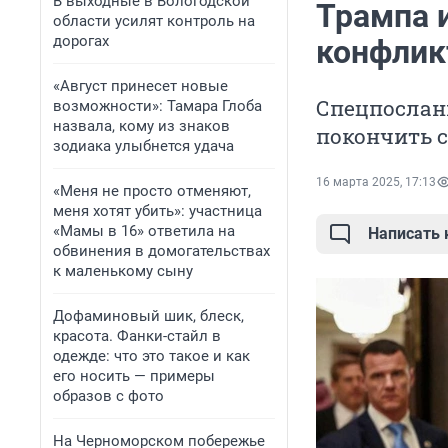
В выходные в Вологодской
Трампа 
области усилят контроль на
дорогах
конфлик
«Август принесет новые
Спецпосланн
возможности»: Тамара Глоба
назвала, кому из знаков
покончить 
зодиака улыбнется удача
16 марта 2025, 17:13
«Меня не просто отменяют,
меня хотят убить»: участница
«Мамы в 16» ответила на
Написать
обвинения в домогательствах
к маленькому сыну
Дофаминовый шик, блеск,
красота. Фанки-стайл в
одежде: что это такое и как
его носить — примеры
образов с фото
На Черноморском побережье