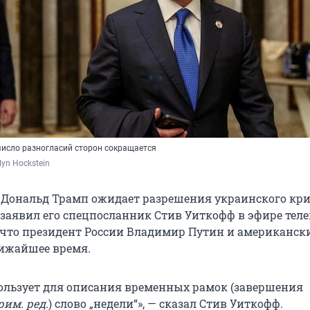
число разногласий сторон сокращается
elyn Hockstein
Дональд Трамп ожидает разрешения украинского кри
, заявил его спецпосланник Стив Уиткофф в эфире тел
, что президент России Владимир Путин и американск
лижайшее время.
ользует для описания временных рамок (завершения
рим. ред.
) слово „недели“», — сказал Стив Уиткофф.