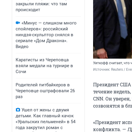
закрыли пляжи: что там
происходит
«Минус — слишком много
спойлеров»: российский
ниндзя-скульптор снялся в
сериале «Дом Дракона».
Видео
Каратисты из Череповца
Уиткофф считает, что 
взяли медали на турнире в
Источник: 
Reuters / Ev
Сочи
Президент США 
Родителей питбайкеров в
Череповце оштрафовали 26
течение недель
раз
CNN. Он уверен
созвонятся в б
Ушел от жены с двумя
детьми. Как главный качок
«Уральских пельменей» в 54
«Президент исп
года закрутил роман с
конфликта. —
П