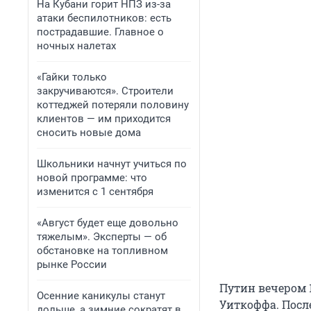
На Кубани горит НПЗ из-за
атаки беспилотников: есть
пострадавшие. Главное о
ночных налетах
«Гайки только
закручиваются». Строители
коттеджей потеряли половину
клиентов — им приходится
сносить новые дома
Школьники начнут учиться по
новой программе: что
изменится с 1 сентября
«Август будет еще довольно
тяжелым». Эксперты — об
обстановке на топливном
рынке России
Путин вечером 
Осенние каникулы станут
Уиткоффа. Посл
дольше, а зимние сократят в