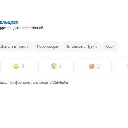
альцева
рреспондент оперативной
Дональд Трамп
Переговоры
Владимир Путин
Срок
0
0
0
ыделите фрагмент и нажмите Ctrl+Enter