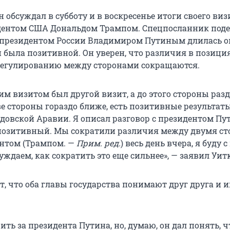
он обсуждал в субботу и в воскресенье итоги своего виз
дентом США Дональдом Трампом. Спецпосланник поде
 с президентом России Владимиром Путиным длилась о
и была позитивной. Он уверен, что различия в позици
регулированию между сторонами сокращаются.
м визитом был другой визит, а до этого стороны раз
ве стороны гораздо ближе, есть позитивные результат
удовской Аравии. Я описал разговор с президентом П
позитивный. Мы сократили различия между двумя ст
ентом (Трампом. —
Прим. ред.
) весь день вчера, я буду 
уждаем, как сократить это еще сильнее», — заявил Уит
т, что оба главы государства понимают друг друга и 
рить за президента Путина, но, думаю, он дал понять, ч