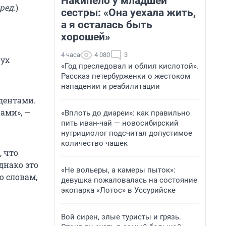
Накипело у младшей
ред.
)
сестры: «Она уехала жить,
а я осталась быть
хорошей»
4 часа
4 080
3
вух
«Год преследовал и облил кислотой».
Рассказ петербурженки о жестоком
нападении и реабилитации
идентами.
ами», —
«Вплоть до диареи»: как правильно
пить иван-чай — новосибирский
нутрициолог подсчитал допустимое
количество чашек
 что
днако это
«Не вольеры, а камеры пыток»:
о словам,
девушка пожаловалась на состояние
экопарка «Лотос» в Уссурийске
Вой сирен, злые туристы и грязь.