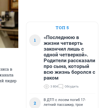
ТОП 5
«Последнюю в
1
жизни четверть
закончил лишь с
одной четверкой».
Родители рассказали
про сына, который
зиса в
всю жизнь боролся с
еканала
раком
ий лидер
3 804
Обсудить
В ДТП с лосем погиб 17-
2
летний пассажир, трое