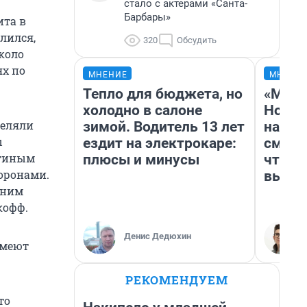
стало с актерами «Санта-
Барбары»
ита в
лился,
320
Обсудить
коло
ях по
МНЕНИЕ
МНЕНИ
Тепло для бюджета, но
«Мы в
холодно в салоне
Нолан
деляли
зимой. Водитель 13 лет
настр
ы
ездит на электрокаре:
смотр
утиным
плюсы и минусы
чтобы
оронами.
выгля
с ним
кофф.
Денис Дедюхин
имеют
РЕКОМЕНДУЕМ
то