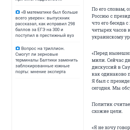
По его словам, 
«В математике был больше
Россию с прези
всего уверен»: выпускник
что его беседа
рассказал, как исправил 298
четырех часов 
баллов за ЕГЭ на 300 и
поступил в престижный вуз
украинскому у
Вопрос на триллион.
«Перед нынешни
Смогут ли зерновые
мили. Сейчас д
терминалы Балтики заменить
заблокированные южные
дискуссий в Са
порты: мнение эксперта
как одинаково 
Я был с презид
сегодня. Мы обс
Политик считае
схожие цели.
«Я не хочу гово