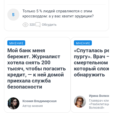
Только 5 % людей справляются с этим
5
кроссвордом: а у вас хватит эрудиции?
320
Обсудить
МНЕНИЕ
МНЕНИЕ
Мой банк меня
«Спуталась реч
бережет. Журналист
пургу». Врач — 
хотела снять 200
смертельном д
тысяч, чтобы погасить
который слож
кредит, — к ней домой
обнаружить
приехала служба
безопасности
Ирина Волкова
Главврач клини
Ксения Владимирская
«Реабилитация 
Автор мнения
Волковой»