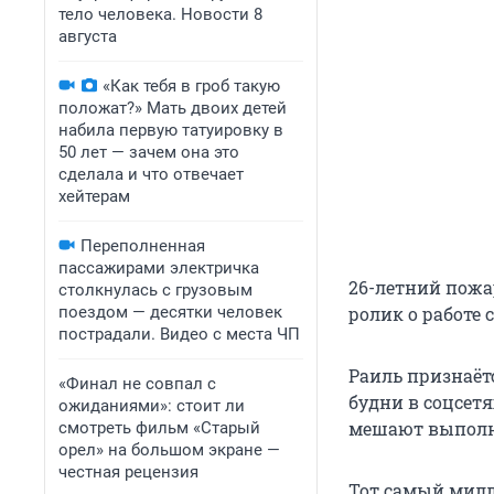
тело человека. Новости 8
августа
«Как тебя в гроб такую
положат?» Мать двоих детей
набила первую татуировку в
50 лет — зачем она это
сделала и что отвечает
хейтерам
Переполненная
пассажирами электричка
26-летний пожа
столкнулась с грузовым
поездом — десятки человек
ролик о работе
пострадали. Видео с места ЧП
Раиль признаётс
«Финал не совпал с
будни в соцсетя
ожиданиями»: стоит ли
мешают выполн
смотреть фильм «Старый
орел» на большом экране —
честная рецензия
Тот самый милл