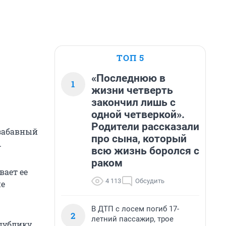
ТОП 5
«Последнюю в
1
жизни четверть
закончил лишь с
одной четверкой».
Родители рассказали
 забавный
про сына, который
.
всю жизнь боролся с
раком
вает ее
4 113
Обсудить
не
В ДТП с лосем погиб 17-
2
летний пассажир, трое
публику