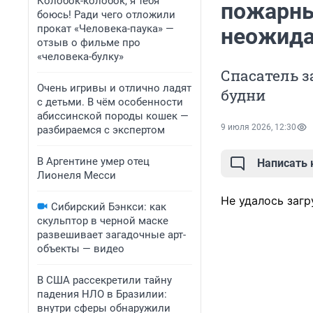
Колобок-колобок, я тебя
пожарны
боюсь! Ради чего отложили
прокат «Человека-паука» —
неожида
отзыв о фильме про
«человека-булку»
Спасатель з
Очень игривы и отлично ладят
будни
с детьми. В чём особенности
абиссинской породы кошек —
9 июля 2026, 12:30
разбираемся с экспертом
В Аргентине умер отец
Написать
Лионеля Месси
Не удалось загр
Сибирский Бэнкси: как
скульптор в черной маске
развешивает загадочные арт-
объекты — видео
В США рассекретили тайну
падения НЛО в Бразилии:
внутри сферы обнаружили