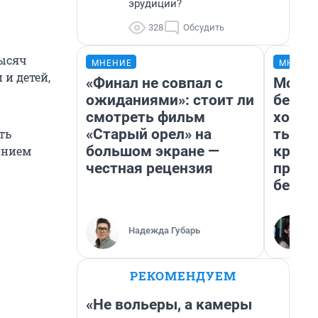
эрудиции?
328
Обсудить
тысяч
МНЕНИЕ
МНЕНИ
 и детей,
«Финал не совпал с
Мой б
ожиданиями»: стоит ли
береж
смотреть фильм
хотел
«Старый орел» на
тысяч
ть
большом экране —
креди
данием
честная рецензия
приех
безоп
Надежда Губарь
РЕКОМЕНДУЕМ
«Не вольеры, а камеры