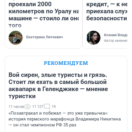
проехали 2000
кредит, — к не
километров по Уралу на
приехала служ
машине — стоило ли оно
безопасности
того
Ксения Владим
Екатерина Литкевич
Автор мнения
РЕКОМЕНДУЕМ
Вой сирен, злые туристы и грязь.
Стоит ли ехать в самый большой
аквапарк в Геленджике — мнение
туристки
11 часов
11 127
19
«Позавтракал и побежал — это уже привычка»:
история пермского марафонца Владимира Никитина
— он стал чемпионом РФ 35 раз