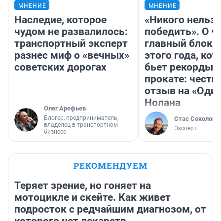
МНЕНИЕ
МНЕНИЕ
Наследие, которое
«Никого нельз
чудом не развалилось:
победить». О ч
транспортный эксперт
главный блокб
разнес миф о «вечных»
этого года, ко
советских дорогах
бьет рекорды 
прокате: честн
отзыв на «Оди
Нолана
Олег Арефьев
Блогер, предприниматель,
Стас Соколов
владелец в транспортном
Эксперт
бизнесе
РЕКОМЕНДУЕМ
Теряет зрение, но гоняет на
мотоцикле и скейте. Как живет
подросток с редчайшим диагнозом, от