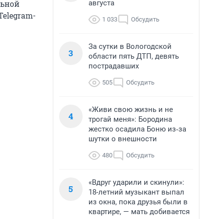
августа
льной
Telegram-
1 033
Обсудить
За сутки в Вологодской
3
области пять ДТП, девять
пострадавших
505
Обсудить
«Живи свою жизнь и не
4
трогай меня»: Бородина
жестко осадила Боню из‑за
шутки о внешности
480
Обсудить
«Вдруг ударили и скинули»:
5
18-летний музыкант выпал
из окна, пока друзья были в
квартире, — мать добивается