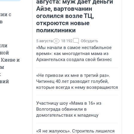
августа: муж дает деньги
Айзе, вартовчанин
сии с
оголился возле ТЦ,
 в
откроются новые
поликлиники
5 августа
18 192
Обсудить
сли
«Мы начали в самое нестабильное
нной
время»: как многодетная мама из
 Киеве и
Архангельска создала свой бизнес
ом
к
«Не привози их мне в третий раз».
твий
Читинец 40 лет разводит голубей,
которые всегда к нему возвращаются
Участницу шоу «Мама в 16» из
Волгограда обвинили в
домогательствах к младенцу
«Я не жалуюсь». Строитель лишился