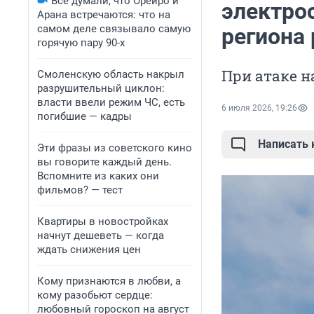
Все думали, что Орейро и
электрос
Арана встречаются: что на
самом деле связывало самую
региона
горячую пару 90-х
При атаке н
Смоленскую область накрыл
разрушительный циклон:
власти ввели режим ЧС, есть
6 июля 2026, 19:26
погибшие — кадры
Написать
Эти фразы из советского кино
вы говорите каждый день.
Вспомните из каких они
фильмов? — тест
Квартиры в новостройках
начнут дешеветь — когда
ждать снижения цен
Кому признаются в любви, а
кому разобьют сердце:
любовный гороскоп на август