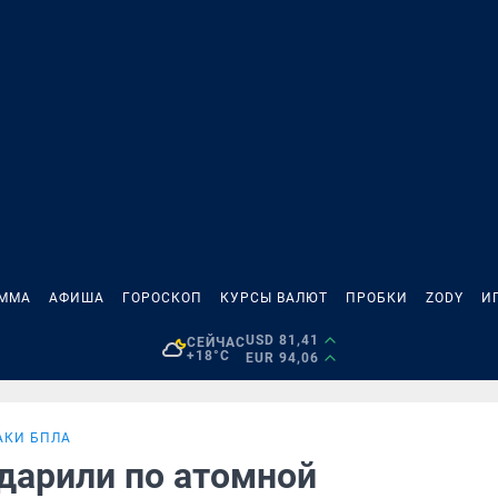
АММА
АФИША
ГОРОСКОП
КУРСЫ ВАЛЮТ
ПРОБКИ
ZODY
И
USD 81,41
СЕЙЧАС
+18°C
EUR 94,06
АКИ БПЛА
дарили по атомной