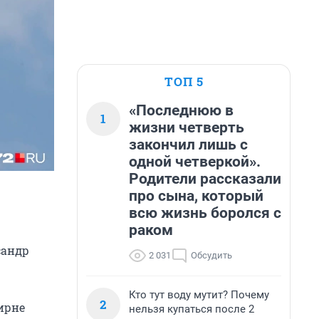
ТОП 5
«Последнюю в
1
жизни четверть
закончил лишь с
одной четверкой».
Родители рассказали
про сына, который
всю жизнь боролся с
раком
сандр
2 031
Обсудить
Кто тут воду мутит? Почему
2
ирне
нельзя купаться после 2