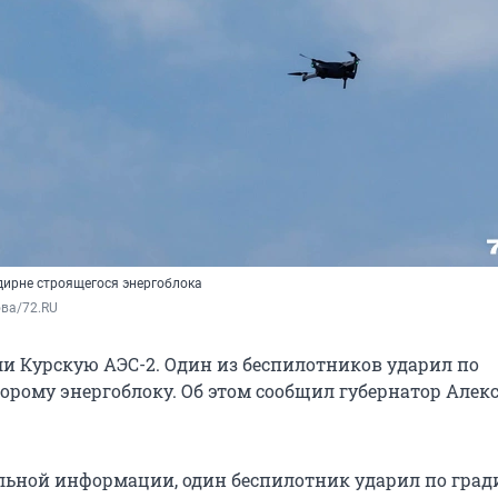
дирне строящегося энергоблока
ва/72.RU
и Курскую АЭС-2. Один из беспилотников ударил по
орому энергоблоку. Об этом сообщил губернатор Алек
льной информации, один беспилотник ударил по град