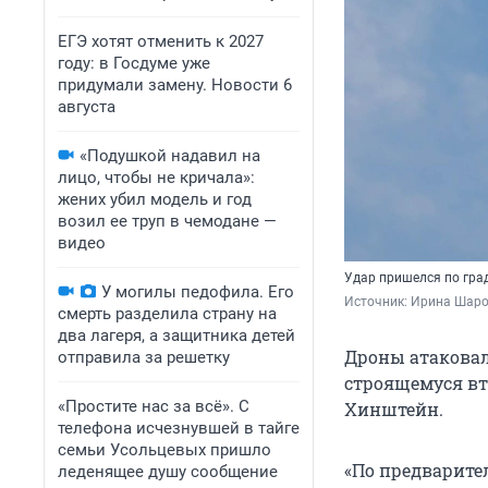
ЕГЭ хотят отменить к 2027
году: в Госдуме уже
придумали замену. Новости 6
августа
«Подушкой надавил на
лицо, чтобы не кричала»:
жених убил модель и год
возил ее труп в чемодане —
видео
Удар пришелся по
гра
У могилы педофила. Его
Источник: 
Ирина Шаро
смерть разделила страну на
два лагеря, а защитника детей
Дроны атаковал
отправила за решетку
строящемуся вт
«Простите нас за всё». С
Хинштейн.
телефона исчезнувшей в тайге
семьи Усольцевых пришло
«По предварите
леденящее душу сообщение