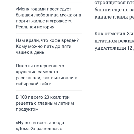
строящегося вто
«Меня годами преследует
башни еще не з
бывшая любовница мужа: она
канале главы р
портит жилье и угрожает».
Реальная история
Как отметил Хи
штатном режиме
Нам врали, что кофе вреден?
Кому можно пить до пяти
уничтожили 12 д
чашек в день
Пилоты потерпевшего
крушение самолета
рассказали, как выживали в
сибирской тайге
В 100 г всего 23 ккал: три
рецепта с главным летним
продуктом
«Ну вот и всё»: звезда
«Дома-2» развелась с