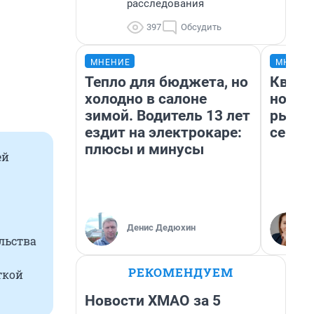
расследования
397
Обсудить
МНЕНИЕ
МНЕНИ
Тепло для бюджета, но
Кварт
холодно в салоне
но де
зимой. Водитель 13 лет
рынок
ездит на электрокаре:
сейча
плюсы и минусы
ей
Денис Дедюхин
льства
РЕКОМЕНДУЕМ
ткой
Новости ХМАО за 5