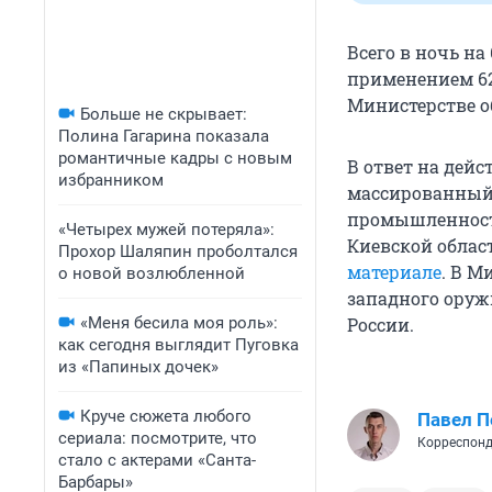
Всего в ночь н
применением 6
Министерстве о
Больше не скрывает:
Полина Гагарина показала
романтичные кадры с новым
В ответ на дей
избранником
массированный
промышленности
«Четырех мужей потеряла»:
Киевской облас
Прохор Шаляпин проболтался
материале
. В М
о новой возлюбленной
западного оруж
«Меня бесила моя роль»:
России.
как сегодня выглядит Пуговка
из «Папиных дочек»
Круче сюжета любого
Павел 
сериала: посмотрите, что
Корреспонд
стало с актерами «Санта-
Барбары»