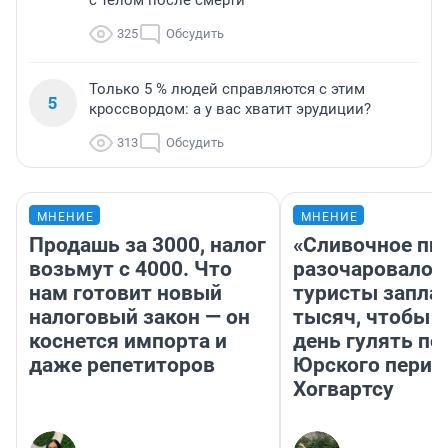
с телом после смерти
325
Обсудить
Только 5 % людей справляются с этим
5
кроссвордом: а у вас хватит эрудиции?
313
Обсудить
МНЕНИЕ
МНЕНИЕ
Продашь за 3000, налог
«Сливочное пи
возьмут с 4000. Что
разочаровало»
нам готовит новый
туристы запла
налоговый закон — он
тысяч, чтобы 
коснется импорта и
день гулять по
даже репетиторов
Юрского перио
Хогвартсу