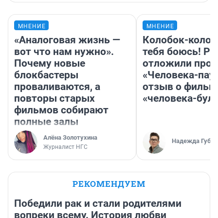
МНЕНИЕ
МНЕНИЕ
«Аналоговая жизнь —
Колобок-колобо
вот что нам нужно».
тебя боюсь! Ра
Почему новые
отложили прок
блокбастеры
«Человека-пау
проваливаются, а
отзыв о фильм
повторы старых
«человека-бул
фильмов собирают
полные залы
Алёна Золотухина
Надежда Губар
Журналист НГС
РЕКОМЕНДУЕМ
Победили рак и стали родителями
вопреки всему. История любви