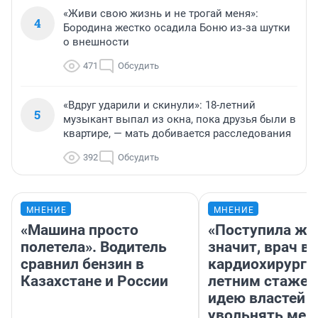
«Живи свою жизнь и не трогай меня»:
4
Бородина жестко осадила Боню из‑за шутки
о внешности
471
Обсудить
«Вдруг ударили и скинули»: 18-летний
5
музыкант выпал из окна, пока друзья были в
квартире, — мать добивается расследования
392
Обсудить
МНЕНИЕ
МНЕНИЕ
«Машина просто
«Поступила жа
полетела». Водитель
значит, врач в
сравнил бензин в
кардиохирург с
Казахстане и России
летним стажем
идею властей
увольнять мед