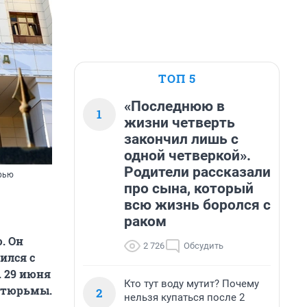
ТОП 5
«Последнюю в
1
жизни четверть
закончил лишь с
одной четверкой».
Родители рассказали
ерью
про сына, который
всю жизнь боролся с
раком
. Он
2 726
Обсудить
ился с
. 29 июня
Кто тут воду мутит? Почему
з тюрьмы.
2
нельзя купаться после 2