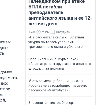
Геленджиком при атаке
БПЛА погибли
преподаватель
английского языка и ее 12-
летняя дочь
1 час
2 192
Обсудить
«Не рассчитала силы»: 18-летняя
Нижнем
ужурка пыталась успокоить
трехмесячного сына и убила его
ерых
ть
Сезон черники в Мурманской
области: рецепт хрустящего ягодного
штруделя за полчаса
 домов
ведомств,
«Четыре месяца больничных»: в
жной
Ярославле автомобилист изувечил
ртире,
пассажира «Яавтобуса»
ья
ый,
Знаменитая тикток-блогер,