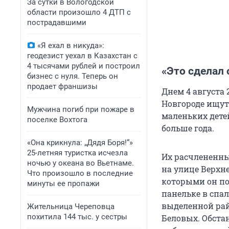
За сутки в Вологодской
области произошло 4 ДТП с
пострадавшими
«Я ехал в никуда»:
геодезист уехал в Казахстан с
4 тысячами рублей и построил
«Это сделал
бизнес с нуля. Теперь он
продает франшизы
Днем 4 августа
Новгороде ищут
Мужчина погиб при пожаре в
маленьких детей
поселке Вохтога
больше года.
«Она крикнула: „Дядя Боря!“»
25-летняя туристка исчезла
Их расчлененны
ночью у океана во Вьетнаме.
на улице Верхн
Что произошло в последние
которыми он по
минуты ее пропажи
панельке в спа
выделенной ра
Жительница Череповца
похитила 144 тыс. у сестры
Беловых. Обста