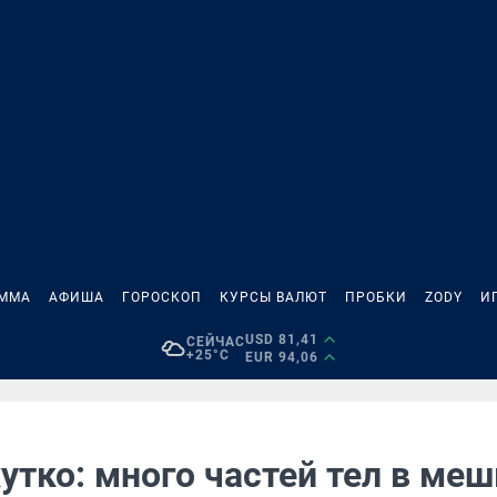
АММА
АФИША
ГОРОСКОП
КУРСЫ ВАЛЮТ
ПРОБКИ
ZODY
И
USD 81,41
СЕЙЧАС
+25°C
EUR 94,06
тко: много частей тел в меш