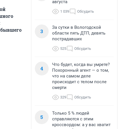
августа
кой
1 039
Обсудить
шного
я
За сутки в Вологодской
рибывшего
3
области пять ДТП, девять
пострадавших
525
Обсудить
Что будет, когда вы умрете?
4
Похоронный агент — о том,
что на самом деле
происходит с телом после
смерти
329
Обсудить
Только 5 % людей
5
справляются с этим
кроссвордом: а у вас хватит