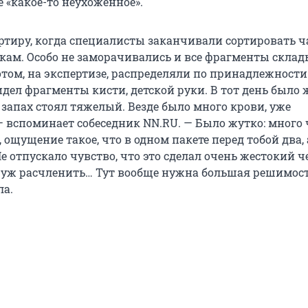
ё «какое-то неухоженное».
артиру, когда специалисты заканчивали сортировать ч
ам. Особо не заморачивались и все фрагменты скла
отом, на экспертизе, распределяли по принадлежности
дел фрагменты кисти, детской руки. В тот день было 
 запах стоял тяжелый. Везде было много крови, уже
 вспоминает собеседник NN.RU. — Было жутко: много 
ощущение такое, что в одном пакете перед тобой два, 
Не отпускало чувство, что это сделал очень жестокий ч
а уж расчленить… Тут вообще нужна большая решимост
ла.