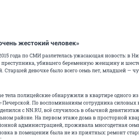
 очень жестокий человек»
 2015 года по СМИ разлетелась ужасающая новость: в 
 преступника, убившего беременную женщину и шест
. Старшей девочке было всего семь лет, младшей — чу
е тела полицейские обнаружили в квартире одного из
е-Печерской. По воспоминаниям сотрудника силовых 
делился с NN.RU, всё случилось в обычной девятиэта
льном районе. На первом этаже дома в просторной ква
йонной администрацией, проживала многодетная сем
новка в помещении была не из приятных: ремонт стар