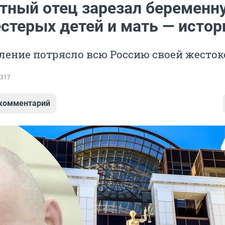
тный отец зарезал беременн
стерых детей и мать — истор
ление потрясло всю Россию своей жесто
317
 комментарий