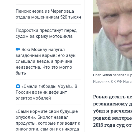
Пенсионерка из Череповца
отдала мошенникам 520 тысяч
Подростки предстанут перед
судом за кражу мотоцикла
Всю Москву напугал
загадочный взрыв: его звук
слышали везде, а причина
неизвестна. Что это могло
быть
Олег Белов зарезал и 
Источник: 
СК РФ, Ната
«Смели гибриды Voyah». В
России возник дефицит
Ровно десять л
электромобилей
резонансному д
убил и расчлен
«Сами кормите свои будущие
опухоли». Биолог назвал
родной матерью 
продукты, которые приводят к
2016 года суд 
онкологии, сам он их никогда