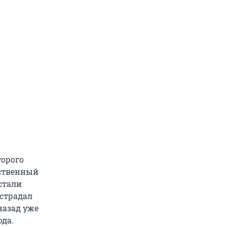
торого
дственный
стали
 страдал
назад уже
ода.