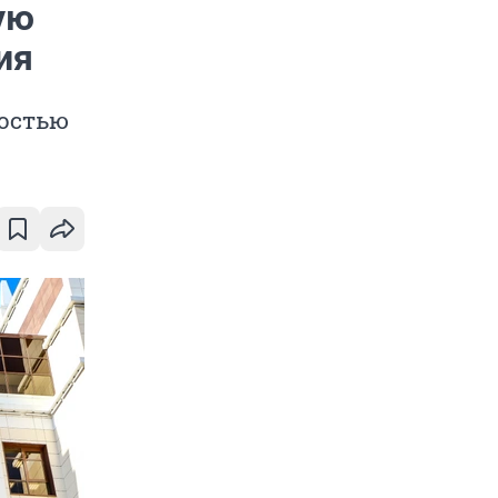
ую
ия
костью