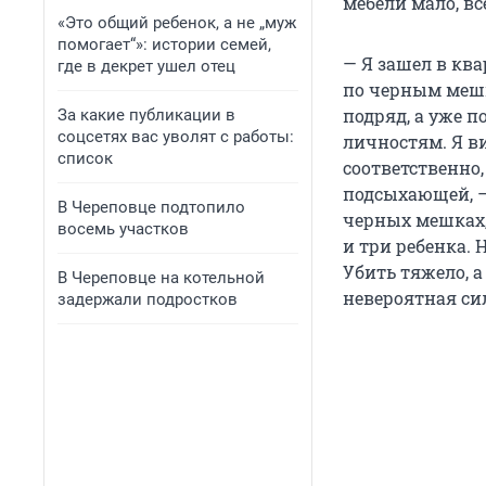
мебели мало, вс
«Это общий ребенок, а не „муж
помогает“»: истории семей,
— Я зашел в кв
где в декрет ушел отец
по черным мешк
подряд, а уже п
За какие публикации в
соцсетях вас уволят с работы:
личностям. Я ви
список
соответственно,
подсыхающей, —
В Череповце подтопило
черных мешках, 
восемь участков
и три ребенка. 
Убить тяжело, 
В Череповце на котельной
невероятная си
задержали подростков