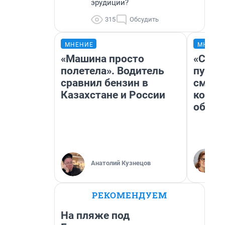
эрудиции?
315
Обсудить
МНЕНИЕ
МНЕНИ
«Машина просто
«Спут
полетела». Водитель
пургу»
сравнил бензин в
смерт
Казахстане и России
котор
обнар
Анатолий Кузнецов
РЕКОМЕНДУЕМ
На пляже под