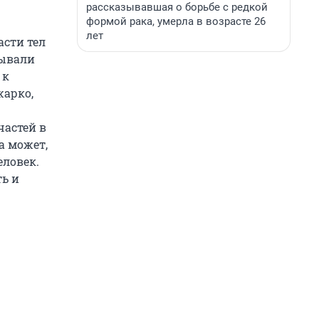
рассказывавшая о борьбе с редкой
формой рака, умерла в возрасте 26
лет
асти тел
дывали
 к
жарко,
частей в
а может,
еловек.
ь и