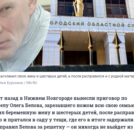
расчленил свою жену и шестерых детей, а после расправился и с родной мат
лья Бурухина / NN.RU
ет назад в Нижнем Новгороде вынесли приговор по
елу Олега Белова, зарезавшего ножом всю свою семью
ил беременную жену и шестерых детей, после расправ
и прятался в саду у тещи, где его в итоге задержали
отправил Белова за решетку — он никогда не выйдет и