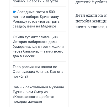
почему. Новости 7 августа
детской футбол
Звездные гости в 500-
Дети ехали на о
летнем соборе: Криштиану
погибла женщин
Роналду готовится сыграть
свадьбу века на Мадейре
шесть человек, 
«Жила тут интеллигенция».
История сибирского дома-
бумеранга, где в гости ходили
через балконы, — таких всего
два в России
Тело россиянки нашли во
Французских Альпах. Как она
погибла?
Самый сексуальный мужчина
Турции: чем Омер из
«Клюквенного щербета»
покорил женщин