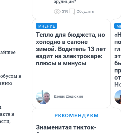
эрудиции?
319
Обсудить
МНЕНИЕ
МНЕНИ
Тепло для бюджета, но
«Нико
холодно в салоне
побед
зимой. Водитель 13 лет
главн
жайшее
ездит на электрокаре:
этого
плюсы и минусы
бьет 
прока
тобусом в
отзыв
данию
Нолан
Денис Дедюхин
и
акте в
РЕКОМЕНДУЕМ
асти,
Знаменитая тикток-