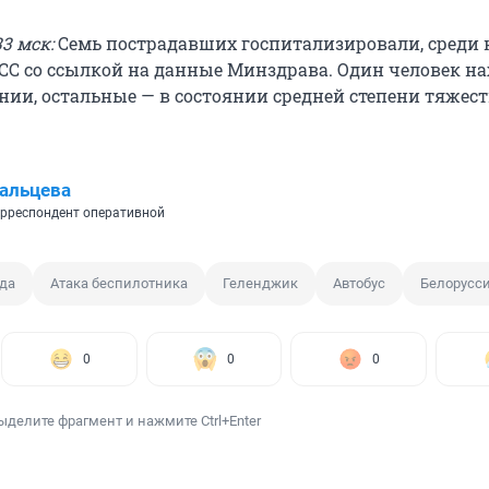
3 мск:
Семь пострадавших госпитализировали, среди 
АСС со ссылкой на данные Минздрава. Один человек на
нии, остальные — в состоянии средней степени тяжест
альцева
рреспондент оперативной
да
Атака беспилотника
Геленджик
Автобус
Белорусс
0
0
0
ыделите фрагмент и нажмите Ctrl+Enter