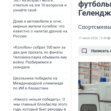
Тест на возраст мозга:
футболь
ответьте на эти 10 вопросов и
узнайте свой
Гелендж
Дома и автомобили в огне,
Спортсмены
мирные жители погибли: что
известно о налетах дронов на
Россию
17 июня 2026, 12:45
«Колобок» собрал 100 млн за
Написать
два дня проката, но фанаты
Человека-паука объявили ему
войну. Разбираемся в
скандале
Школьники победили на
Международной олимпиаде
по ИИ в Казахстане
«Никого нельзя победить». О
чем главный блокбастер этого
года, который бьет рекорды в