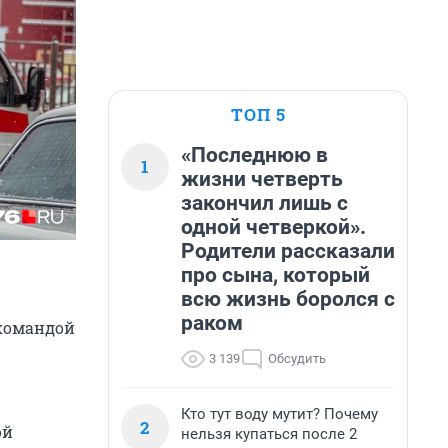
ТОП 5
«Последнюю в
1
жизни четверть
закончил лишь с
одной четверкой».
Родители рассказали
про сына, который
всю жизнь боролся с
раком
 командой
3 139
Обсудить
Кто тут воду мутит? Почему
2
ой
нельзя купаться после 2