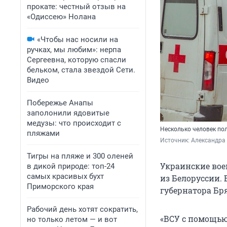
прокате: честный отзыв на
«Одиссею» Нолана
«Чтобы нас носили на
ручках, мы любим»: нерпа
Сергеевна, которую спасли
бельком, стала звездой Сети.
Видео
Побережье Анапы
заполонили ядовитые
медузы: что происходит с
Несколько человек по
пляжами
Источник: 
Александра
Тигры на пляже и 300 оленей
Украинские вое
в дикой природе: топ-24
самых красивых бухт
из Белоруссии.
Приморского края
губернатора Бр
Рабочий день хотят сократить,
«ВСУ с помощью
но только летом — и вот