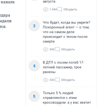
августа
-канале.
1 044
Обсудить
удара
радали
Что будет, когда вы умрете?
3
тся.
Похоронный агент — о том,
что на самом деле
происходит с телом после
смерти
343
Обсудить
В ДТП с лосем погиб 17-
4
летний пассажир, трое
ранены
333
Обсудить
Только 5 % людей
5
справляются с этим
кроссвордом: а у вас хватит