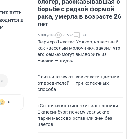
блогер, рассказывавшая о
борьбе с редкой формой
них пять
рака, умерла в возрасте 26
ходится в
лет
и.
6 августа
8 537
30
Фермер Джастас Уолкер, известный
как «веселый молочник», заявил что
его семью могут выдворить из
России — видео
Слизни атакуют: как спасти цветник
ия
от вредителей — три копеечных
способа
0
«Сыночки-корзиночки» заполонили
Екатеринбург: почему уральские
парни массово оставили жен без
цветов