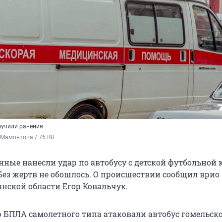
лучили ранения
 Мамонтова / 76.RU
нные нанесли удар по автобусу с детской футбольной
 Без жертв не обошлось. О происшествии сообщил врио
янской области Егор Ковальчук.
 БПЛА самолетного типа атаковали автобус гомельск