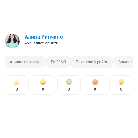
Алина Ринчино
журналист ИрСити
Авиакатастрофа
Ту-22М3
Боханский район
Самолет
0
0
0
0
0