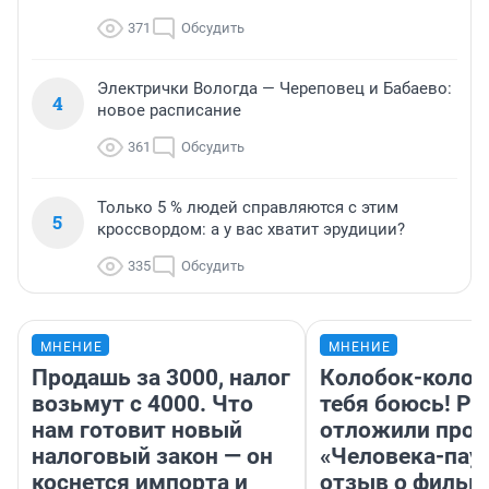
371
Обсудить
Электрички Вологда — Череповец и Бабаево:
4
новое расписание
361
Обсудить
Только 5 % людей справляются с этим
5
кроссвордом: а у вас хватит эрудиции?
335
Обсудить
МНЕНИЕ
МНЕНИЕ
Продашь за 3000, налог
Колобок-колобо
возьмут с 4000. Что
тебя боюсь! Ра
нам готовит новый
отложили прок
налоговый закон — он
«Человека-пау
коснется импорта и
отзыв о фильм