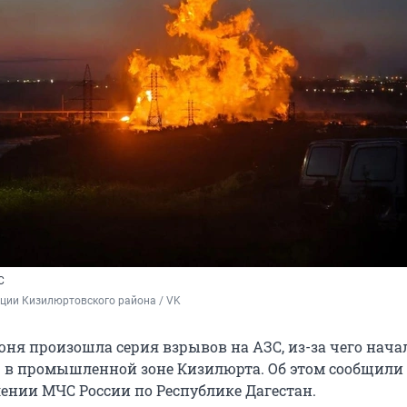
С
ции Кизилюртовского района / VK
юня произошла серия взрывов на АЗС, из-за чего нача
в промышленной зоне Кизилюрта. Об этом сообщили
ении МЧС России по Республике Дагестан.