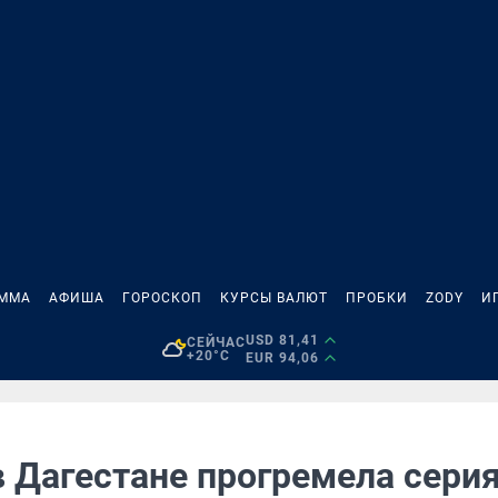
АММА
АФИША
ГОРОСКОП
КУРСЫ ВАЛЮТ
ПРОБКИ
ZODY
И
USD 81,41
СЕЙЧАС
+20°C
EUR 94,06
в Дагестане прогремела сери