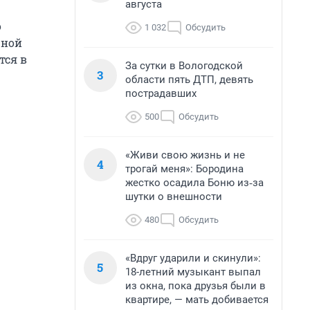
августа
о
1 032
Обсудить
чной
тся в
За сутки в Вологодской
3
области пять ДТП, девять
пострадавших
500
Обсудить
«Живи свою жизнь и не
4
трогай меня»: Бородина
жестко осадила Боню из‑за
шутки о внешности
480
Обсудить
«Вдруг ударили и скинули»:
5
18-летний музыкант выпал
из окна, пока друзья были в
квартире, — мать добивается