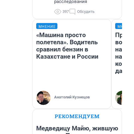
расследования
397
Обсудить
МНЕНИЕ
МНЕНИ
«Машина просто
Прода
полетела». Водитель
возьм
сравнил бензин в
нам г
Казахстане и России
налог
косне
даже 
Анатолий Кузнецов
РЕКОМЕНДУЕМ
Медведицу Майю, жившую