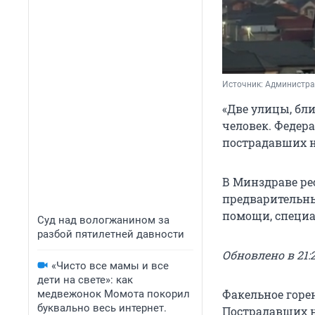
Источник: 
Администра
«Две улицы, бл
человек. Федер
пострадавших не
В Минздраве рес
предварительны
помощи, специа
Суд над вологжанином за
разбой пятилетней давности
Обновлено в 21:2
«Чисто все мамы и все
дети на свете»: как
Факельное горен
медвежонок Момота покорил
буквально весь интернет.
Пострадавших не