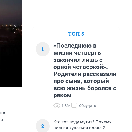
ТОП 5
«Последнюю в
1
жизни четверть
закончил лишь с
одной четверкой».
Родители рассказали
про сына, который
всю жизнь боролся с
раком
1 864
Обсудить
лся
 в
Кто тут воду мутит? Почему
2
нельзя купаться после 2