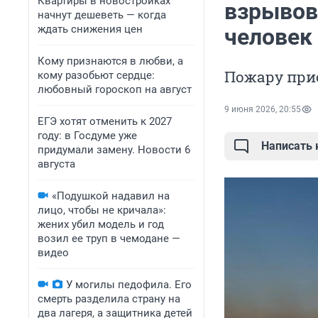
Квартиры в новостройках
взрывов
начнут дешеветь — когда
ждать снижения цен
человек
Кому признаются в любви, а
Пожару при
кому разобьют сердце:
любовный гороскоп на август
9 июня 2026, 20:55
ЕГЭ хотят отменить к 2027
году: в Госдуме уже
Написать
придумали замену. Новости 6
августа
«Подушкой надавил на
лицо, чтобы не кричала»:
жених убил модель и год
возил ее труп в чемодане —
видео
У могилы педофила. Его
смерть разделила страну на
два лагеря, а защитника детей