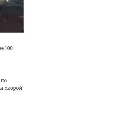
е 100
 по
ы скорой