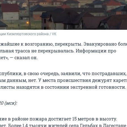
ции Кизилюртовского района / VK
ижайшие к возгоранию, перекрыты. Эвакуировано боле
альная трасса не перекрывалась. Информации про
т», — сказал он.
публики, в свою очередь, заявили, что пострадавших,
м данным, нет. У места происшествия дежурят карет
листы находятся в состоянии экстренной готовности.
0 (мск):
ие в районе пожара достигает 15 метров в высоту.
т. Более 1,4 тысячи жителей села Гельбах в Дагестане