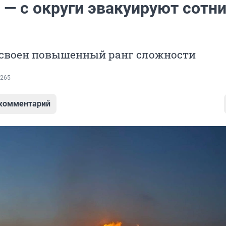
 — с округи эвакуируют сотн
своен повышенный ранг сложности
265
 комментарий