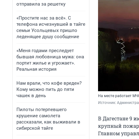
отправила за решетку
«Простите нас за всё». С
телефона исчезнувшей в тайге
семьи Усольцевых пришло
леденящее душу сообщение
«Меня годами преследует
бывшая любовница мужа: она
портит жилье и угрожает».
Реальная история
Нам врали, что кофе вреден?
Кому можно пить до пяти
чашек в день
На месте работает МЧ
Источник: 
Администра
Пилоты потерпевшего
крушение самолета
В Дагестане 9 и
рассказали, как выживали в
крупный пожар 
сибирской тайге
Главном управл