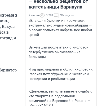
— несколько рецептов от
жительницы Барнаула
вовремя в
7 часов
3 781
Обсудить
хань,
«Ела одни булочки и пирожные»:
экстремально худые новосибирцы —
 Баку, а
о своих попытках набрать вес любой
йса в
ценой
гоград и
Выжившая после атаки с кислотой
петербурженка выписалась из
больницы
«Год преследовал и облил кислотой».
бернатор
Рассказ петербурженки о жестоком
нападении и реабилитации
«Девчонки, вы испытываете судьбу»:
что творится в подпольной
рюмочной на Березовой в Рязани —
обзор YA62.RU