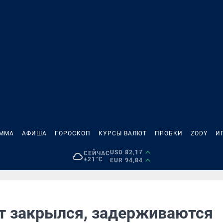
АММА
АФИША
ГОРОСКОП
КУРСЫ ВАЛЮТ
ПРОБКИ
ZODY
И
USD 82,17
СЕЙЧАС
+21°C
EUR 94,84
т закрылся, задерживаются