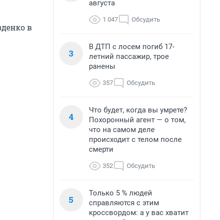
августа
1 047
Обсудить
зденко в
В ДТП с лосем погиб 17-
3
летний пассажир, трое
ранены
357
Обсудить
Что будет, когда вы умрете?
4
Похоронный агент — о том,
что на самом деле
происходит с телом после
смерти
352
Обсудить
Только 5 % людей
5
справляются с этим
кроссвордом: а у вас хватит