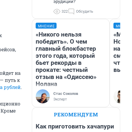
эрудиции?
322
Обсудить
МНЕНИЕ
МНЕНИ
«Никого нельзя
«Мы в
к
победить». О чем
Нолан
главный блокбастер
настр
ейсов,
этого года, который
смотр
бьет рекорды в
чтобы
прокате: честный
выгля
ойдет на
отзыв на «Одиссею»
— путь к
Нолана
а рублей
.
Стас Соколов
Эксперт
диционно
. Кроме
РЕКОМЕНДУЕМ
Как приготовить хачапури