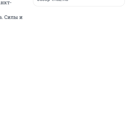
анкт-
а. Силы и