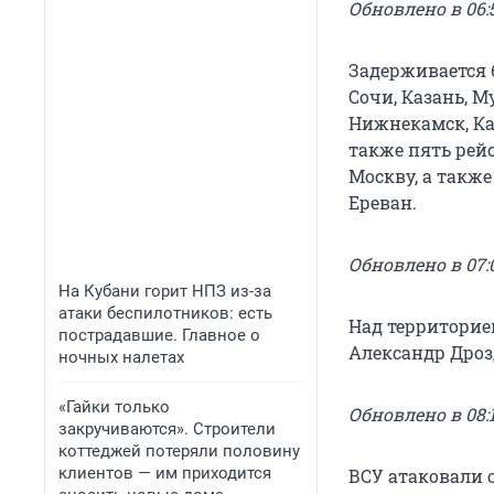
Обновлено в 06:5
Задерживается 
Сочи, Казань, 
Нижнекамск, Кас
также пять рейс
Москву, а такж
Ереван.
Обновлено в 07:0
На Кубани горит НПЗ из-за
атаки беспилотников: есть
Над территорие
пострадавшие. Главное о
Александр Дроз
ночных налетах
«Гайки только
Обновлено в 08:1
закручиваются». Строители
коттеджей потеряли половину
клиентов — им приходится
ВСУ атаковали 