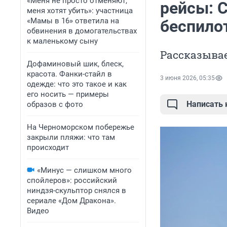
«Меня не просто отменяют,
рейсы: 
меня хотят убить»: участница
«Мамы в 16» ответила на
беспило
обвинения в домогательствах
к маленькому сыну
Рассказывае
Дофаминовый шик, блеск,
красота. Фанки-стайл в
3 июня 2026, 05:35
одежде: что это такое и как
его носить — примеры
Написать
образов с фото
На Черноморском побережье
закрыли пляжи: что там
происходит
«Минус — слишком много
спойлеров»: российский
ниндзя-скульптор снялся в
сериале «Дом Дракона».
Видео