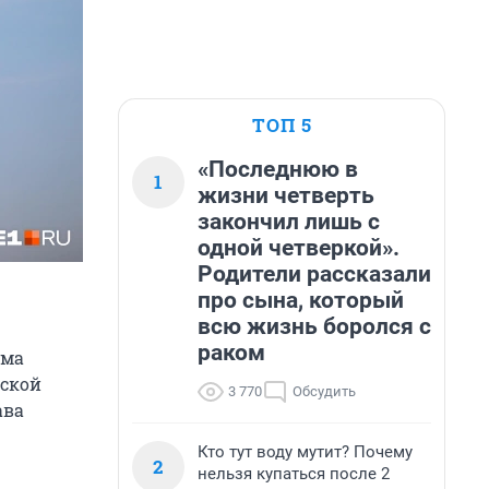
ТОП 5
«Последнюю в
1
жизни четверть
закончил лишь с
одной четверкой».
Родители рассказали
про сына, который
всю жизнь боролся с
раком
ума
дской
3 770
Обсудить
ава
Кто тут воду мутит? Почему
2
нельзя купаться после 2