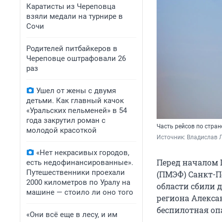
Каратисты из Череповца
взяли медали на турнире в
Сочи
Родителей питбайкеров в
Череповце оштрафовали 26
раз
Ушел от жены с двумя
детьми. Как главный качок
«Уральских пельменей» в 54
года закрутил роман с
Часть рейсов по стран
молодой красоткой
Источник: 
Владислав Л
«Нет некрасивых городов,
Перед началом 
есть недофинансированные».
Путешественники проехали
(ПМЭФ) Санкт-П
2000 километров по Уралу на
области сбили д
машине — стоило ли оно того
региона Алексан
беспилотная оп
«Они всё еще в лесу, и им