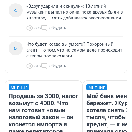
«Вдруг ударили и скинули»: 18-летний
4
музыкант выпал из окна, пока друзья были в
квартире, — мать добивается расследования
398
Обсудить
Что будет, когда вы умрете? Похоронный
5
агент — о том, что на самом деле происходит
с телом после смерти
318
Обсудить
МНЕНИЕ
МНЕНИЕ
Продашь за 3000, налог
Мой банк меня
возьмут с 4000. Что
бережет. Журн
нам готовит новый
хотела снять 2
налоговый закон — он
тысяч, чтобы п
коснется импорта и
кредит, — к не
даже репетиторов
приехала служ