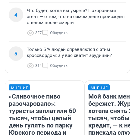
Что будет, когда вы умрете? Похоронный
4
агент — о том, что на самом деле происходит
с телом после смерти
327
Обсудить
Только 5 % людей справляются с этим
5
кроссвордом: а у вас хватит эрудиции?
314
Обсудить
МНЕНИЕ
МНЕНИЕ
«Сливочное пиво
Мой банк меня
разочаровало»:
бережет. Журн
туристы заплатили 60
хотела снять 2
тысяч, чтобы целый
тысяч, чтобы п
день гулять по парку
кредит, — к не
Юрского периода и
приехала служ