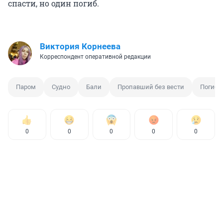
спасти, но один погиб.
Виктория Корнеева
Корреспондент оперативной редакции
Паром
Судно
Бали
Пропавший без вести
Погиб
0
0
0
0
0