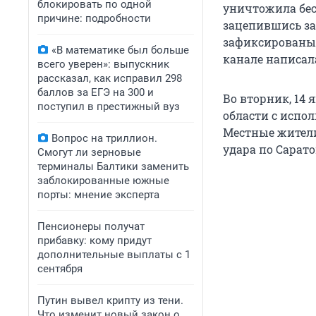
блокировать по одной
уничтожила бес
причине: подробности
зацепившись за 
зафиксированы 
«В математике был больше
канале написал
всего уверен»: выпускник
рассказал, как исправил 298
баллов за ЕГЭ на 300 и
Во вторник, 14 
поступил в престижный вуз
области с испол
Местные жители
Вопрос на триллион.
удара по Сарато
Смогут ли зерновые
терминалы Балтики заменить
заблокированные южные
порты: мнение эксперта
Пенсионеры получат
прибавку: кому придут
дополнительные выплаты с 1
сентября
Путин вывел крипту из тени.
Что изменит новый закон о