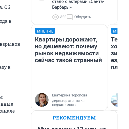
стало с актерами «Санта-
. Об
Барбары»
322
Обсудить
ода в
МНЕНИЕ
МНЕНИ
Квартиры дорожают,
Тепло
 взрывов
но дешевеют: почему
холод
рынок недвижимости
зимой
сейчас такой странный
ездит
плюсы
азу в
Екатерина Торопова
м
директор агентства
ивные
недвижимости
канале
РЕКОМЕНДУЕМ