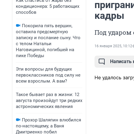
Как спастись от жары без
пригран
кондиционера: 5 работающих
способов
кадры
Покорила пять вершин,
Под ударом 
оставила предсмертную
записку и послание сыну. Что
с телом Натальи
16 января 2025, 10:12
Наговициной, погибшей на
пике Победы
Написать
Эти вопросы для будущих
первоклассников под силу не
Не удалось загр
всем взрослым. А вам?
Такое бывает раз в жизни: 12
августа произойдут три редких
астрономических явления
Прохор Шаляпин влюбился
по-настоящему, а Ваня
Дмитриенко побил