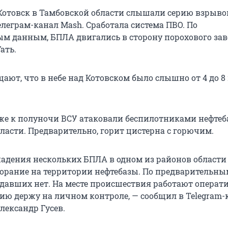
Котовск в Тамбовской области слышали серию взрывов
елеграм-канал Mash. Сработала система ПВО. По
м данным, БПЛА двигались в сторону порохового зав
ать.
ают, что в небе над Котовском было слышно от 4 до 8
иже к полуночи ВСУ атаковали беспилотниками нефтеб
ласти. Предварительно, горит цистерна с горючим.
 падения нескольких БПЛА в одном из районов области
орание на территории нефтебазы. По предварительны
давших нет. На месте происшествия работают операт
ию держу на личном контроле, — сообщил в Telegram-
лександр Гусев.