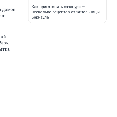
Как приготовить хачапури —
з домов
несколько рецептов от жительницы
am-
Барнаула
кой
ёр».
пытка