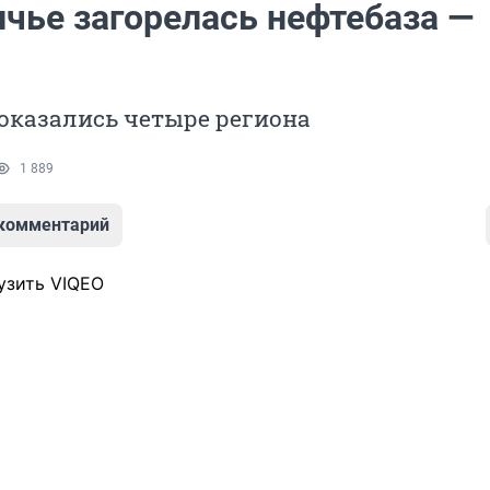
ичье загорелась нефтебаза —
оказались четыре региона
1 889
 комментарий
узить VIQEO