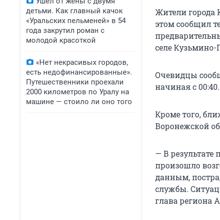
Ушел от жены с двумя
детьми. Как главный качок
Жители города 
«Уральских пельменей» в 54
этом сообщил т
года закрутил роман с
предварительны
молодой красоткой
селе Кузьмино-Г
«Нет некрасивых городов,
есть недофинансированные».
Очевидцы сообщ
Путешественники проехали
начиная с 00:40.
2000 километров по Уралу на
машине — стоило ли оно того
Кроме того, бл
Воронежской об
— В результате
произошло возг
данным, постра
службы. Ситуац
глава региона А