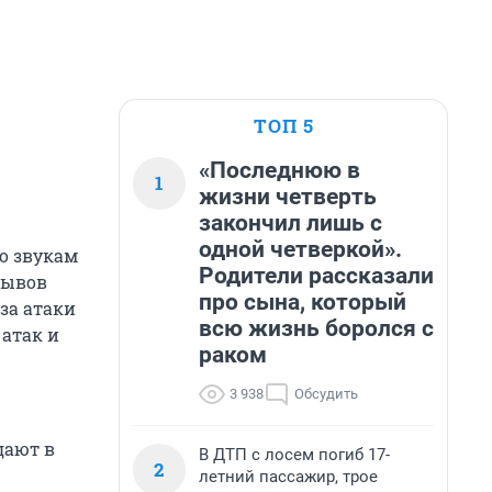
ТОП 5
«Последнюю в
1
жизни четверть
закончил лишь с
одной четверкой».
о звукам
Родители рассказали
рывов
про сына, который
за атаки
всю жизнь боролся с
 атак и
раком
3 938
Обсудить
дают в
В ДТП с лосем погиб 17-
2
летний пассажир, трое