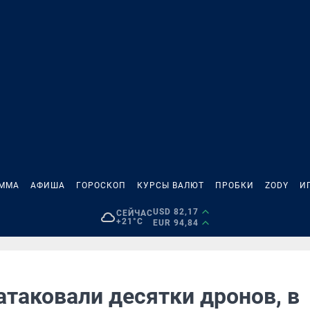
АММА
АФИША
ГОРОСКОП
КУРСЫ ВАЛЮТ
ПРОБКИ
ZODY
И
USD 82,17
СЕЙЧАС
+21°C
EUR 94,84
атаковали десятки дронов, в