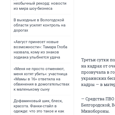
необычный рекорд: новости
из мира шоу-бизнеса
В выходные в Вологодской
области усилят контроль на
дорогах
«Август принесет новые
возможности»: Тамара Глоба
назвала, кому из знаков
зодиака улыбнется удача
Третьи сутки п
на кадрах от о
«Меня не просто отменяют,
прозвучала в го
меня хотят убить»: участница
украинских бес
«Мамы в 16» ответила на
кадры — в мате
обвинения в домогательствах
к маленькому сыну
— Средства ПВО
Дофаминовый шик, блеск,
Белгородской, 
красота. Фанки-стайл в
Минобороны.
одежде: что это такое и как