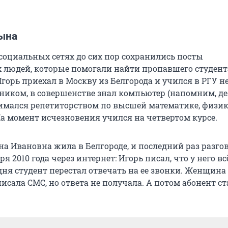
ына
 социальных сетях до сих пор сохранились посты
людей, которые помогали найти пропавшего студента
Игорь приехал в Москву из Белгорода и учился в РГУ н
чником, в совершенстве знал компьютер (напомним, д
анимался репетиторством по высшей математике, физик
а момент исчезновения учился на четвертом курсе.
на Ивановна жила в Белгороде, и последний раз разго
ря 2010 года через интернет: Игорь писал, что у него вс
дня студент перестал отвечать на ее звонки. Женщина
писала СМС, но ответа не получала. А потом абонент ст