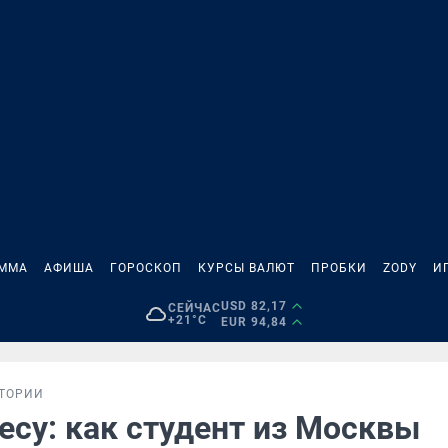
АММА
АФИША
ГОРОСКОП
КУРСЫ ВАЛЮТ
ПРОБКИ
ZODY
И
USD 82,17
СЕЙЧАС
+21°C
EUR 94,84
ТОРИИ
есу: как студент из Москвы