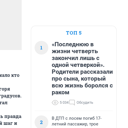
ТОП 5
«Последнюю в
1
жизни четверть
закончил лишь с
одной четверкой».
Родители рассказали
мало кто
про сына, который
всю жизнь боролся с
горя
раком
градусов.
тал
5 034
Обсудить
рь правда
В ДТП с лосем погиб 17-
2
й шаг и
летний пассажир, трое