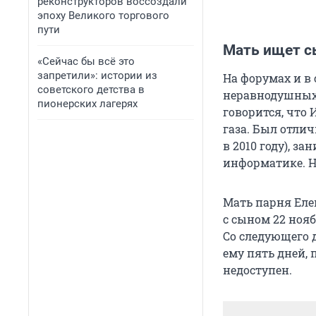
реконструкторов воссоздали
эпоху Великого торгового
пути
Мать ищет с
«Сейчас бы всё это
запретили»: истории из
На форумах и в
советского детства в
неравнодушных 
пионерских лагерях
говорится, что 
газа. Был отли
в 2010 году), з
информатике. Н
Мать парня Еле
с сыном 22 нояб
Со следующего 
ему пять дней, 
недоступен.