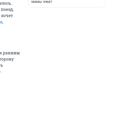
мамы ежат
алось,
поезд,
 хочет
а
,
ти ранним
сторону
ть
о