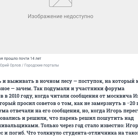
ря прошло почти 14 лет
u, Юрий Орлов / Городские порталы
ь и выживать в ночном лесу — поступок, на который 
вное — зачем. Так подумали и участники форума
в 2010 году, когда читали сообщения от москвича И
торый просил советов о том, как не замерзнуть в
−
20 
ма отвечали на его сообщения, но, когда Игорь перес
товались и решили, что парень решил пошутить над
альщиками. Только через год стало известно: Иго
ес и погиб. Что толкнуло студента-отличника на тако