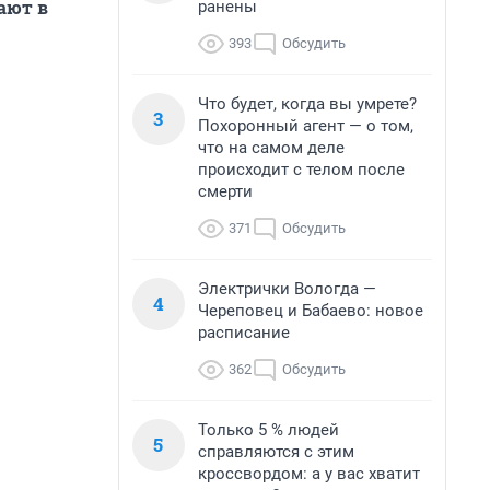
ают в
ранены
393
Обсудить
Что будет, когда вы умрете?
3
Похоронный агент — о том,
что на самом деле
происходит с телом после
смерти
371
Обсудить
Электрички Вологда —
4
Череповец и Бабаево: новое
расписание
362
Обсудить
Только 5 % людей
5
справляются с этим
кроссвордом: а у вас хватит