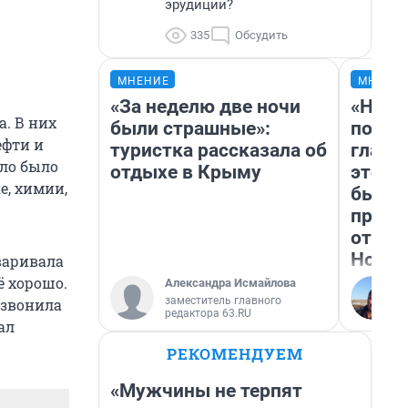
эрудиции?
335
Обсудить
МНЕНИЕ
МНЕНИ
«За неделю две ночи
«Нико
. В них
были страшные»:
побед
ефти и
туристка рассказала об
главн
ело было
отдыхе в Крыму
этого
е, химии,
бьет 
прока
отзыв
Нолан
варивала
ё хорошо.
Александра Исмайлова
заместитель главного
 звонила
редактора 63.RU
ал
РЕКОМЕНДУЕМ
«Мужчины не терпят