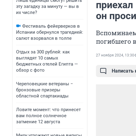
Лишь единицы смогут решить
приехал
эту загадку за минуту — вы в
их числе?
он прос
Фестиваль фейерверков в
Вспоминаем
Испании обернулся трагедией:
салют взорвался в толпе
погибшего в
Отдых за 300 рублей: как
27 ноября 2024, 13:30
выглядят 10 самых
бюджетных отелей Египта —
обзор с фото
Написать
Череповецкие ветераны −
бронзовые призеры
областной спартакиады
Ловите момент: что принесет
вам полное солнечное
затмение 12 августа
Миру угрожают новые вирусы