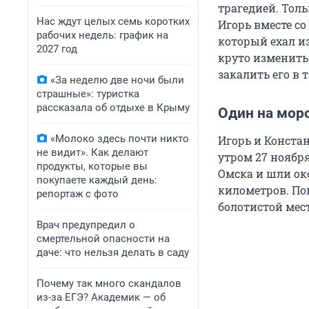
трагедией. Толь
Нас ждут целых семь коротких
Игорь вместе со
рабочих недель: график на
который ехал из
2027 год
круто изменить
закалить его в 
«За неделю две ночи были
страшные»: туристка
рассказала об отдыхе в Крыму
Один на мор
«Молоко здесь почти никто
Игорь и Конста
не видит». Как делают
утром 27 ноября
продукты, которые вы
Омска и шли ок
покупаете каждый день:
километров. По
репортаж с фото
болотистой мес
Врач предупредил о
смертельной опасности на
даче: что нельзя делать в саду
Почему так много скандалов
из-за ЕГЭ? Академик — об