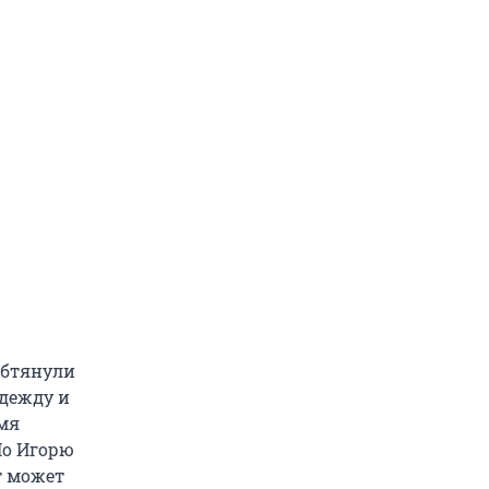
обтянули
одежду и
емя
Но Игорю
т может