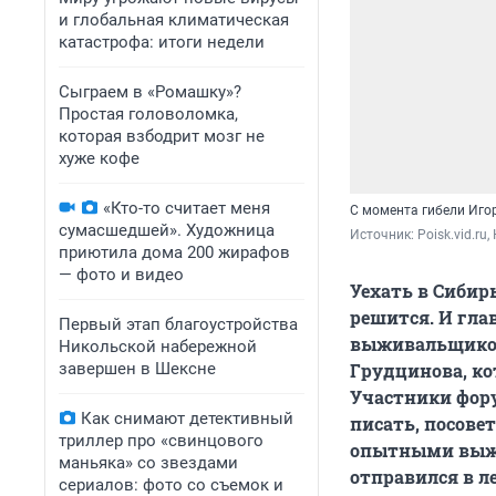
и глобальная климатическая
катастрофа: итоги недели
Сыграем в «Ромашку»?
Простая головоломка,
которая взбодрит мозг не
хуже кофе
«Кто-то считает меня
С момента гибели Иго
сумасшедшей». Художница
Источник: 
Poisk.vid.r
приютила дома 200 жирафов
— фото и видео
Уехать в Сибир
решится. И гла
Первый этап благоустройства
выживальщиков 
Никольской набережной
завершен в Шексне
Грудцинова, ко
Участники фору
Как снимают детективный
писать, посове
триллер про «свинцового
опытными выжив
маньяка» со звездами
отправился в л
сериалов: фото со съемок и