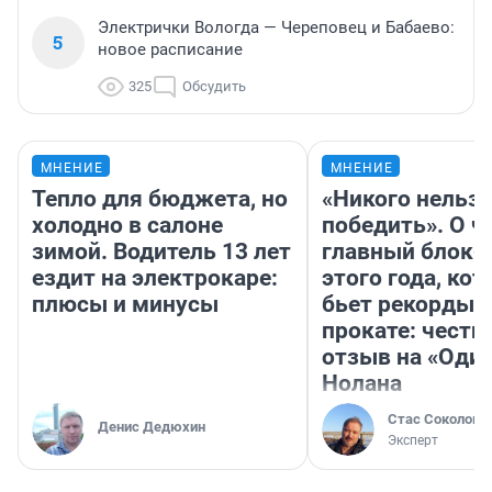
Электрички Вологда — Череповец и Бабаево:
5
новое расписание
325
Обсудить
МНЕНИЕ
МНЕНИЕ
Тепло для бюджета, но
«Никого нельз
холодно в салоне
победить». О ч
зимой. Водитель 13 лет
главный блокб
ездит на электрокаре:
этого года, ко
плюсы и минусы
бьет рекорды 
прокате: честн
отзыв на «Оди
Нолана
Стас Соколов
Денис Дедюхин
Эксперт