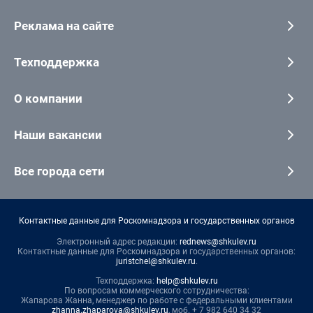
Реклама на сайте
Техподдержка
О компании
Наши вакансии
Все города сети
Контактные данные для Роскомнадзора и государственных органов
Электронный адрес редакции:
rednews@shkulev.ru
Контактные данные для Роскомнадзора и государственных органов:
juristchel@shkulev.ru
.
Техподдержка:
help@shkulev.ru
По вопросам коммерческого сотрудничества:
Жапарова Жанна, менеджер по работе с федеральными клиентами
zhanna.zhaparova@shkulev.ru
, моб. + 7 982 640 34 32