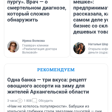
пургу». Врач — о
мешке»:
смертельном диагнозе,
предпринимат
который сложно
рассказала, как
обнаружить
самом деле ус
бизнес со скл
дешевых това
Ирина Волкова
Наталья Шорох
Главврач клиники
«Реабилитация доктора
Открыла кофейн
Волковой»
деньги соцразв
РЕКОМЕНДУЕМ
Одна банка — три вкуса: рецепт
овощного ассорти на зиму для
жителей Архангельской области
3 часа
1 808
Обсудить
«Нам не хотелось популярности». Бабушки из
уральской глубинки стали звездами соцсетей — они