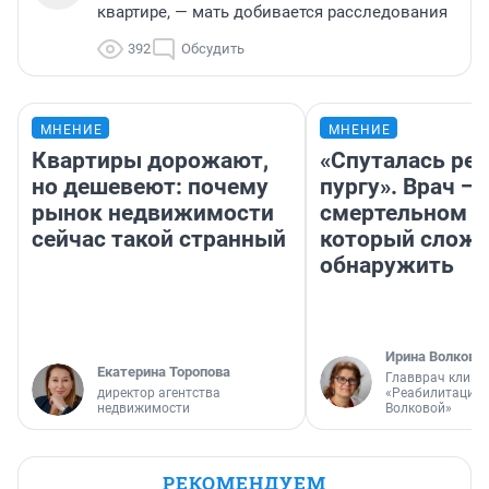
квартире, — мать добивается расследования
392
Обсудить
МНЕНИЕ
МНЕНИЕ
Квартиры дорожают,
«Спуталась реч
но дешевеют: почему
пургу». Врач — 
рынок недвижимости
смертельном д
сейчас такой странный
который слож
обнаружить
Ирина Волкова
Екатерина Торопова
Главврач клини
директор агентства
«Реабилитация 
недвижимости
Волковой»
РЕКОМЕНДУЕМ