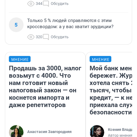
344
Обсудить
Только 5 % людей справляются с этим
5
кроссвордом: а у вас хватит эрудиции?
320
Обсудить
МНЕНИЕ
МНЕНИЕ
Продашь за 3000, налог
Мой банк меня
возьмут с 4000. Что
бережет. Журн
нам готовит новый
хотела снять 2
налоговый закон — он
тысяч, чтобы п
коснется импорта и
кредит, — к не
даже репетиторов
приехала служ
безопасности
Ксения Владим
Анастасия Завгородняя
Автор мнения