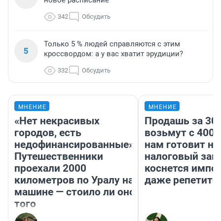
новое расписание
342
Обсудить
Только 5 % людей справляются с этим
5
кроссвордом: а у вас хватит эрудиции?
332
Обсудить
МНЕНИЕ
МНЕНИЕ
«Нет некрасивых
Продашь за 300
городов, есть
возьмут с 4000
недофинансированные».
нам готовит н
Путешественники
налоговый зако
проехали 2000
коснется импор
километров по Уралу на
даже репетито
машине — стоило ли оно
того