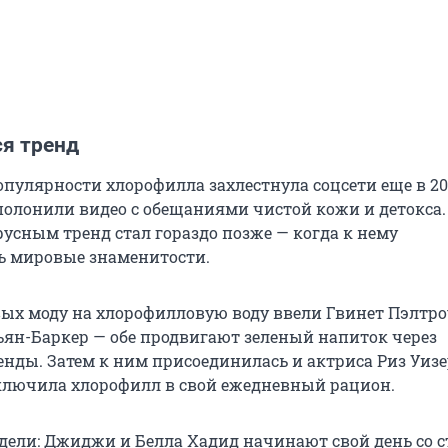
ся тренд
пулярности хлорофилла захлестнула соцсети еще в 202
полонили видео с обещаниями чистой кожи и детокса.
усным тренд стал гораздо позже — когда к нему
ь мировые знаменитости.
ых моду на хлорофилловую воду ввели Гвинет Пэлтро
ян-Баркер — обе продвигают зеленый напиток через
енды. Затем к ним присоединилась и актриса Риз Уизе
ключила хлорофилл в свой ежедневный рацион.
одели: Джиджи и Белла Хадид начинают свой день со 