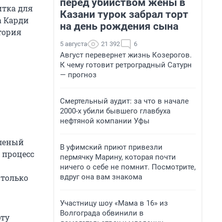
перед убийством жены в
итка для
Казани турок забрал торт
а Карди
на день рождения сына
тория
5 августа
21 392
6
Август перевернет жизнь Козерогов.
К чему готовит ретроградный Сатурн
— прогноз
Смертельный аудит: за что в начале
2000-х убили бывшего главбуха
нефтяной компании Уфы
еленый
В уфимский приют привезли
 процесс
пермячку Марину, которая почти
ничего о себе не помнит. Посмотрите,
 только
вдруг она вам знакома
Участницу шоу «Мама в 16» из
Волгограда обвинили в
эту