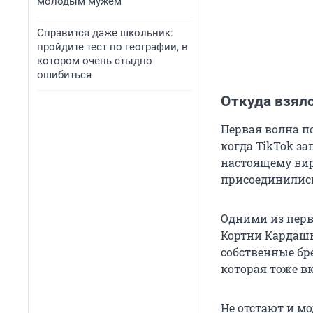
молодым мужем
Справится даже школьник:
пройдите тест по географии, в
котором очень стыдно
ошибиться
Откуда взял
Первая волна по
когда TikTok за
настоящему вир
присоединилис
Одними из перв
Кортни Кардашь
собственные бр
которая тоже в
Не отстают и м