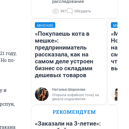
расследования
397
Обсудить
МНЕНИЕ
МНЕНИ
«Покупаешь кота в
«Мы в
мешке»:
Нолан
предприниматель
настр
1 году,
рассказала, как на
смотр
 Но по-
самом деле устроен
чтобы
бизнес со складами
выгля
дешевых товаров
у и
Наталья Шорохова
Открыла кофейную точку на
деньги соцразвития
рспун,
РЕКОМЕНДУЕМ
«Заказали на 3-летие»:
стакана