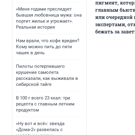
пигмент, котор
«Меня годами преследует
главным бьюти-
бывшая любовница мужа: она
или очередной
портит жилье и угрожает».
экспертами, отк
Реальная история
бежать за зав
Нам врали, что кофе вреден?
Кому можно пить до пяти
чашек в день
Пилоты потерпевшего
крушение самолета
рассказали, как выживали в
сибирской тайге
В 100 г всего 23 ккал: три
рецепта с главным летним
продуктом
«Ну вот и всё»: звезда
«Дома-2» развелась с