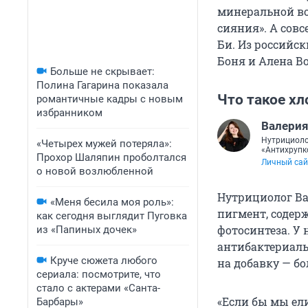
минеральной во
сияния». А совс
Би. Из российс
Боня и Алена В
Больше не скрывает:
Полина Гагарина показала
Что такое х
романтичные кадры с новым
избранником
Валери
Нутрициоло
«Четырех мужей потеряла»:
«Антихрупк
Прохор Шаляпин проболтался
Личный сай
о новой возлюбленной
Нутрициолог Ва
«Меня бесила моя роль»:
пигмент, содер
как сегодня выглядит Пуговка
фотосинтеза. У 
из «Папиных дочек»
антибактериаль
Круче сюжета любого
на добавку — б
сериала: посмотрите, что
стало с актерами «Санта-
«Если бы мы ел
Барбары»