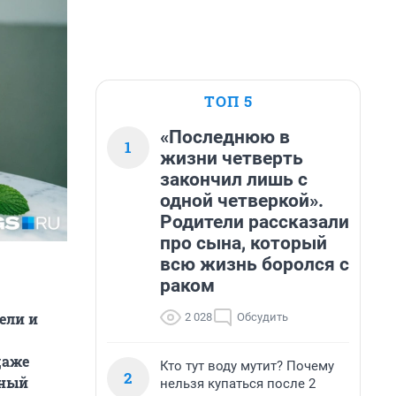
ТОП 5
«Последнюю в
1
жизни четверть
закончил лишь с
одной четверкой».
Родители рассказали
про сына, который
всю жизнь боролся с
раком
ели и
2 028
Обсудить
даже
Кто тут воду мутит? Почему
2
еный
нельзя купаться после 2