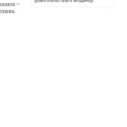
домогательствах к младенцу
 салата —
трушка,