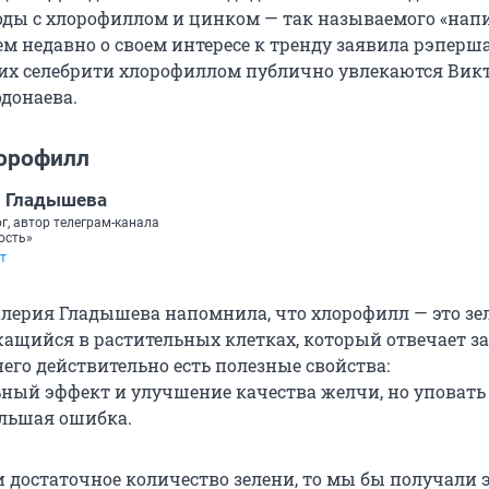
ды с хлорофиллом и цинком — так называемого «нап
ем недавно о своем интересе к тренду заявила рэперш
ких селебрити хлорофиллом публично увлекаются Вик
одонаева.
лорофилл
я Гладышева
г, автор телеграм-канала
ость»
т
лерия Гладышева напомнила, что хлорофилл — это з
жащийся в растительных клетках, который отвечает за
него действительно есть полезные свойства:
ный эффект и улучшение качества желчи, но уповать
ольшая ошибка.
и достаточное количество зелени, то мы бы получали 