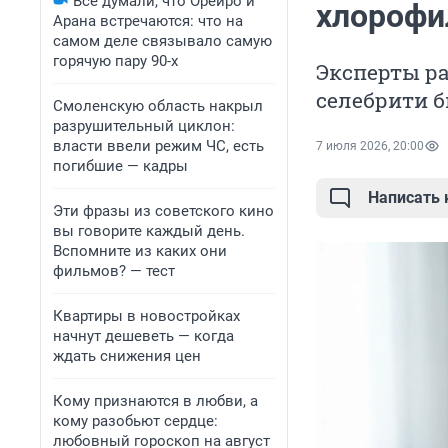
Все думали, что Орейро и
хлорофил
Арана встречаются: что на
самом деле связывало самую
горячую пару 90-х
Эксперты ра
селебрити 
Смоленскую область накрыл
разрушительный циклон:
власти ввели режим ЧС, есть
7 июля 2026, 20:00
погибшие — кадры
Написать
Эти фразы из советского кино
вы говорите каждый день.
Вспомните из каких они
фильмов? — тест
Квартиры в новостройках
начнут дешеветь — когда
ждать снижения цен
Кому признаются в любви, а
кому разобьют сердце:
любовный гороскоп на август