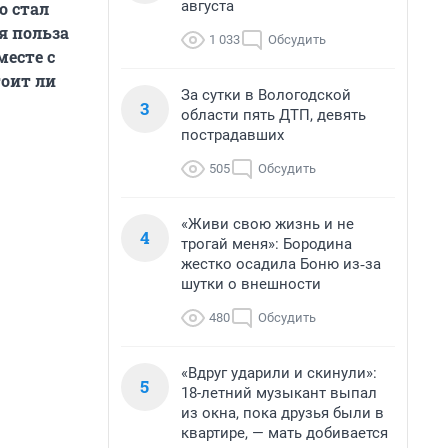
августа
о стал
я польза
1 033
Обсудить
месте с
тоит ли
За сутки в Вологодской
3
области пять ДТП, девять
пострадавших
505
Обсудить
«Живи свою жизнь и не
4
трогай меня»: Бородина
жестко осадила Боню из‑за
шутки о внешности
480
Обсудить
«Вдруг ударили и скинули»:
5
18-летний музыкант выпал
из окна, пока друзья были в
квартире, — мать добивается