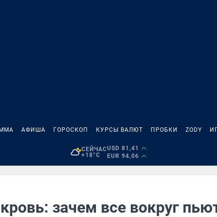
АММА
АФИША
ГОРОСКОП
КУРСЫ ВАЛЮТ
ПРОБКИ
ZODY
И
USD 81,41
СЕЙЧАС
+18°C
EUR 94,06
кровь: зачем все вокруг пью