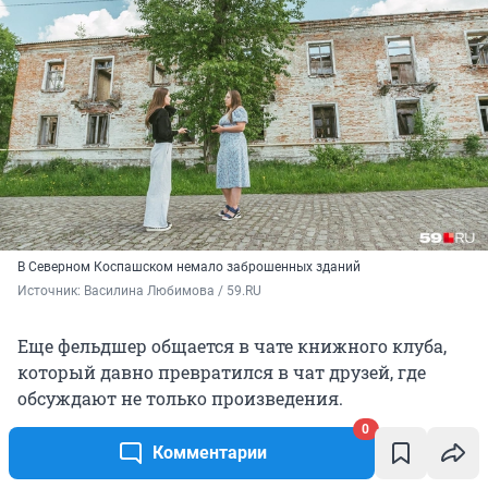
В Северном Коспашском немало заброшенных зданий
Источник: 
Василина Любимова / 59.RU
Еще фельдшер общается в чате книжного клуба,
который давно превратился в чат друзей, где
обсуждают не только произведения.
0
Комментарии
— Я работаю с людьми, мне общения хватает.
Причем у нас же не как в городе, где ты сидишь за