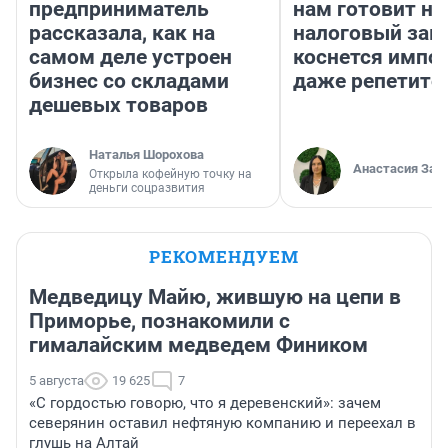
предприниматель
нам готовит н
рассказала, как на
налоговый зако
самом деле устроен
коснется импор
бизнес со складами
даже репетито
дешевых товаров
Наталья Шорохова
Анастасия Зав
Открыла кофейную точку на
деньги соцразвития
РЕКОМЕНДУЕМ
Медведицу Майю, жившую на цепи в
Приморье, познакомили с
гималайским медведем Фиником
5 августа
19 625
7
«С гордостью говорю, что я деревенский»: зачем
северянин оставил нефтяную компанию и переехал в
глушь на Алтай