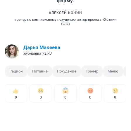
форму.
АЛЕКСЕЙ КОНИН
тренер по комплексному похудению, автор проекта «Хозяин
тела»
Дарья Макеева
журналист 72.RU
Рацион
Питание
Похудение
Тренер
Меню
П
0
0
0
0
0