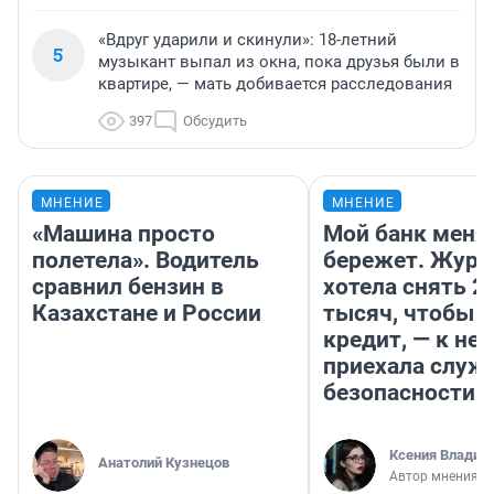
«Вдруг ударили и скинули»: 18-летний
5
музыкант выпал из окна, пока друзья были в
квартире, — мать добивается расследования
397
Обсудить
МНЕНИЕ
МНЕНИЕ
«Машина просто
Мой банк меня
полетела». Водитель
бережет. Журн
сравнил бензин в
хотела снять 2
Казахстане и России
тысяч, чтобы п
кредит, — к не
приехала служ
безопасности
Ксения Владим
Анатолий Кузнецов
Автор мнения