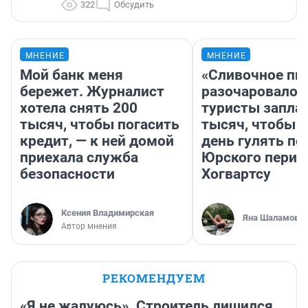
322
Обсудить
МНЕНИЕ
МНЕНИЕ
Мой банк меня
«Сливочное пи
бережет. Журналист
разочаровало»
хотела снять 200
туристы запла
тысяч, чтобы погасить
тысяч, чтобы 
кредит, — к ней домой
день гулять по
приехала служба
Юрского перио
безопасности
Хогвартсу
Ксения Владимирская
Яна Шаламова
Автор мнения
РЕКОМЕНДУЕМ
«Я не жалуюсь». Строитель лишился