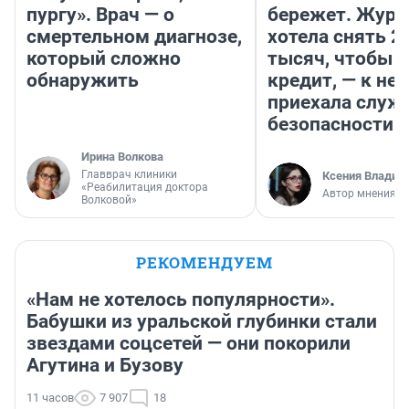
пургу». Врач — о
бережет. Журн
смертельном диагнозе,
хотела снять 2
который сложно
тысяч, чтобы п
обнаружить
кредит, — к не
приехала служ
безопасности
Ирина Волкова
Главврач клиники
Ксения Владим
«Реабилитация доктора
Автор мнения
Волковой»
РЕКОМЕНДУЕМ
«Нам не хотелось популярности».
Бабушки из уральской глубинки стали
звездами соцсетей — они покорили
Агутина и Бузову
11 часов
7 907
18