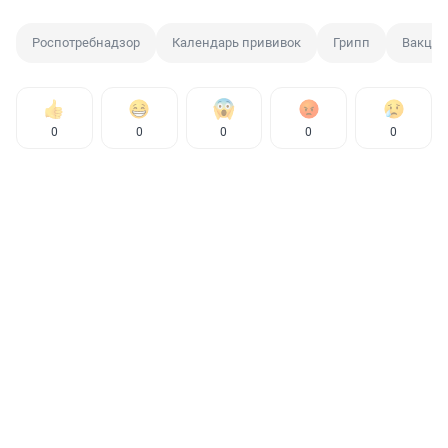
Роспотребнадзор
Календарь прививок
Грипп
Вакцин
0
0
0
0
0