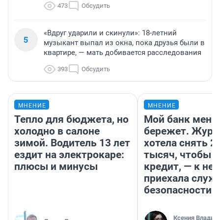
473
Обсудить
«Вдруг ударили и скинули»: 18-летний
5
музыкант выпал из окна, пока друзья были в
квартире, — мать добивается расследования
393
Обсудить
МНЕНИЕ
МНЕНИЕ
Тепло для бюджета, но
Мой банк меня
холодно в салоне
бережет. Журн
зимой. Водитель 13 лет
хотела снять 2
ездит на электрокаре:
тысяч, чтобы п
плюсы и минусы
кредит, — к не
приехала служ
безопасности
Ксения Владим