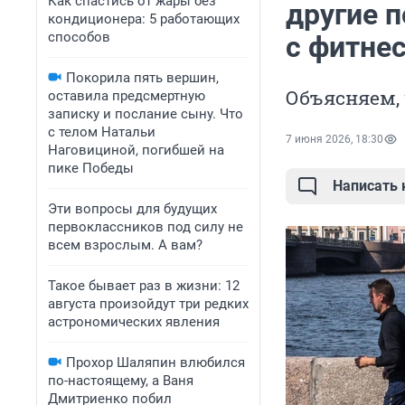
Как спастись от жары без
другие 
кондиционера: 5 работающих
способов
с фитне
Покорила пять вершин,
Объясняем, 
оставила предсмертную
записку и послание сыну. Что
с телом Натальи
7 июня 2026, 18:30
Наговициной, погибшей на
пике Победы
Написать
Эти вопросы для будущих
первоклассников под силу не
всем взрослым. А вам?
Такое бывает раз в жизни: 12
августа произойдут три редких
астрономических явления
Прохор Шаляпин влюбился
по-настоящему, а Ваня
Дмитриенко побил