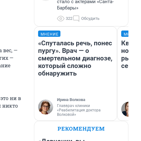
стало с актерами «Санта-
Барбары»
322
Обсудить
МНЕНИЕ
МНЕНИ
«Спуталась речь, понес
Кварт
пургу». Врач — о
но де
 вес, —
смертельном диагнозе,
рынок
гих —
который сложно
сейча
ание
обнаружить
это ни в
Ирина Волкова
и никто
Главврач клиники
«Реабилитация доктора
Волковой»
РЕКОМЕНДУЕМ