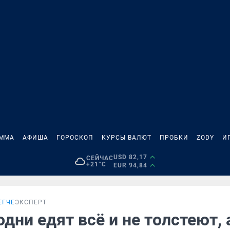
АММА
АФИША
ГОРОСКОП
КУРСЫ ВАЛЮТ
ПРОБКИ
ZODY
И
USD 82,17
СЕЙЧАС
+21°C
EUR 94,84
ЕГЧЕ
ЭКСПЕРТ
дни едят всё и не толстеют, 