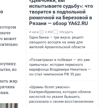
«Девчонки, вы
испытываете судьбу»: что
но
творится в подпольной
рюмочной на Березовой в
Рязани — обзор YA62.RU
 котором
4 часа
2 452
Обсудить
иначе
Одна банка — три вкуса: рецепт
то может
овощного ассорти на зиму для
осительно
жителей Архангельской области
«Позавтракал и побежал — это уже
нсулину.
привычка»: история пермского
ытке, но
марафонца Владимира Никитина —
он стал чемпионом РФ 35 раз
вать жир
причина
«Шрамы болят ужасно».
Екатеринбурженка, которую облили
онин.
кислотой по указке бывшего,
рассказала о своем восстановлении