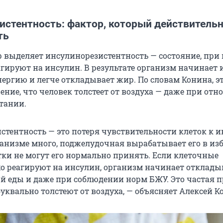
истентность: фактор, который действитель
ть
р выделяет инсулинорезистентность — состояние, при
агируют на инсулин. В результате организм начинает 
нергию и легче откладывает жир. По словам Конина, э
ние, что человек толстеет от воздуха — даже при отн
тании.
стентность — это потеря чувствительности клеток к и
рганизме много, поджелудочная вырабатывает его в изб
и не могут его нормально принять. Если клеточные
о реагируют на инсулин, организм начинает отклады
ой еды и даже при соблюдении норм БЖУ. Это частая 
буквально толстеют от воздуха, — объясняет Алексей К