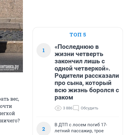
ТОП 5
«Последнюю в
1
жизни четверть
закончил лишь с
одной четверкой».
Родители рассказали
про сына, который
всю жизнь боролся с
раком
ать вес,
почти
3 886
Обсудить
легкой
 ничего?
В ДТП с лосем погиб 17-
2
летний пассажир, трое