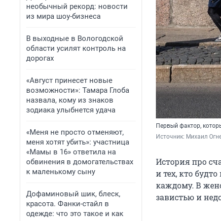
необычный рекорд: новости
из мира шоу-бизнеса
В выходные в Вологодской
области усилят контроль на
дорогах
«Август принесет новые
возможности»: Тамара Глоба
назвала, кому из знаков
зодиака улыбнется удача
Первый фактор, которы
«Меня не просто отменяют,
Источник: 
Михаил Огн
меня хотят убить»: участница
«Мамы в 16» ответила на
История про сча
обвинения в домогательствах
к маленькому сыну
и тех, кто будт
каждому. В жен
Дофаминовый шик, блеск,
завистью и нед
красота. Фанки-стайл в
одежде: что это такое и как