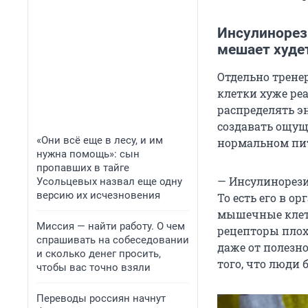
Инсулинорез
мешает худе
Отдельно трене
клетки хуже ре
распределять э
создавать ощуще
«Они всё еще в лесу, и им
нормальном пи
нужна помощь»: сын
пропавших в тайге
— Инсулинорези
Усольцевых назвал еще одну
версию их исчезновения
То есть его в о
мышечные клетк
Миссия — найти работу. О чем
рецепторы плох
спрашивать на собеседовании
даже от полезн
и сколько денег просить,
того, что люди 
чтобы вас точно взяли
Переводы россиян начнут