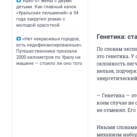
Ушел от жены с двумя
детьми. Как главный качок
«Уральских пельменей» в 54
года закрутил роман с
молодой красоткой
Генетика: ст
«Нет некрасивых городов,
есть недофинансированные».
По словам экспе
Путешественники проехали
это генетика. У
2000 километров по Уралу на
склонность лег
машине — стоило ли оно того
нельзя, подчер
энергетический 
— Генетика — эт
коем случае не
не отменял. Его
Иными словами,
механизм набор