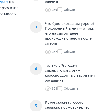
ранены
удел
на
й причины
360
Обсудить
ой массы
Что будет, когда вы умрете?
3
Похоронный агент — о том,
что на самом деле
происходит с телом после
смерти
352
Обсудить
Только 5 % людей
4
справляются с этим
кроссвордом: а у вас хватит
эрудиции?
324
Обсудить
Круче сюжета любого
5
сериала: посмотрите, что