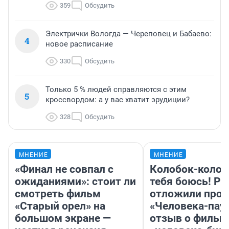
359
Обсудить
Электрички Вологда — Череповец и Бабаево:
4
новое расписание
330
Обсудить
Только 5 % людей справляются с этим
5
кроссвордом: а у вас хватит эрудиции?
328
Обсудить
МНЕНИЕ
МНЕНИЕ
«Финал не совпал с
Колобок-колобо
ожиданиями»: стоит ли
тебя боюсь! Ра
смотреть фильм
отложили прок
«Старый орел» на
«Человека-пау
большом экране —
отзыв о фильм