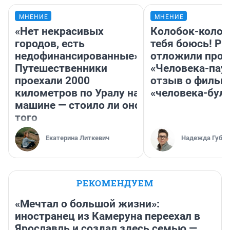
МНЕНИЕ
МНЕНИЕ
«Нет некрасивых
Колобок-колобо
городов, есть
тебя боюсь! Ра
недофинансированные».
отложили прок
Путешественники
«Человека-пау
проехали 2000
отзыв о фильм
километров по Уралу на
«человека-бул
машине — стоило ли оно
того
Екатерина Литкевич
Надежда Губар
РЕКОМЕНДУЕМ
«Мечтал о большой жизни»:
иностранец из Камеруна переехал в
Ярославль и создал здесь семью —