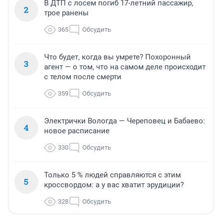
В ДТП с лосем погиб 17-летний пассажир,
2
трое ранены
365
Обсудить
Что будет, когда вы умрете? Похоронный
3
агент — о том, что на самом деле происходит
с телом после смерти
359
Обсудить
Электрички Вологда — Череповец и Бабаево:
4
новое расписание
330
Обсудить
Только 5 % людей справляются с этим
5
кроссвордом: а у вас хватит эрудиции?
328
Обсудить