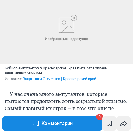
Бойцов-ампутантов в Красноярском крае пытаются увлечь
адаптивным спортом
Источник: 
Защитники Отечества | Красноярский край
— У нас очень много ампутантов, которые
пытаются продолжить жить социальной жизнью.
Самый главный их страх — в том, что они не
смогут быть такими же, как до того. Некоторых
0
мы стараемся включить в адаптивный спорт.
Комментарии
Причем кто-то может стать прямо