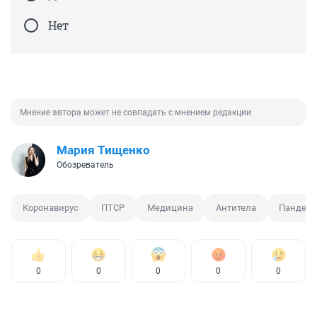
Нет
Мнение автора может не совпадать с мнением редакции
Мария Тищенко
Обозреватель
Коронавирус
ПТСР
Медицина
Антитела
Пандеми
0
0
0
0
0