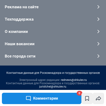
Реклама на сайте
Техподдержка
О компании
Наши вакансии
Все города сети
Контактные данные для Роскомнадзора и государственных органов
Электронный адрес редакции:
rednews@shkulev.ru
Контактные данные для Роскомнадзора и государственных органов:
juristchel@shkulev.ru
.
Техподдержка:
help@shkulev.ru
0
По вопросам коммерческого сотрудничества:
Комментарии
Жапарова Жанна, менеджер по работе с федеральными клиентами
zhanna.zhaparova@shkulev.ru
, моб. + 7 982 640 34 32