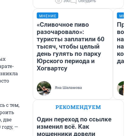
390
Обсудить
МНЕНИЕ
МНЕНИ
«Сливочное пиво
Прода
разочаровало»:
возьм
туристы заплатили 60
нам г
тысяч, чтобы целый
налог
день гулять по парку
косне
рых
Юрского периода и
даже 
арате-
Хогвартсу
озникла
осто
Яна Шаламова
ь с тем,
РЕКОМЕНДУЕМ
троить
Один переход по ссылке
, две
изменил всё. Как
 году, —
мошенники довели