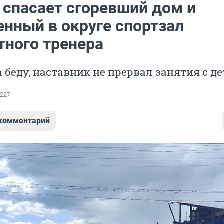
 спасает сгоревший дом и
енный в округе спортзал
тного тренера
 беду, наставник не прервал занятия с д
227
 комментарий