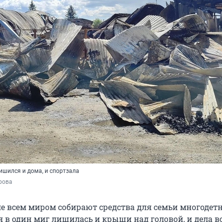
ишился и дома, и спортзала
рова
ле всем миром собирают средства для семьи многодет
я в один миг лишилась и крыши над головой, и дела в