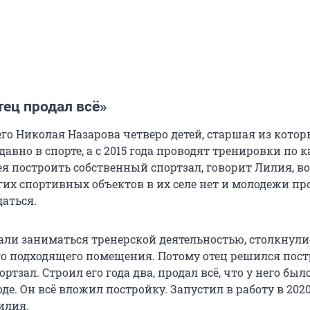
тец продал всё»
его Николая Назарова четверо детей, старшая из кото
давно в спорте, а с 2015 года проводят тренировки по к
ея построить собственный спортзал, говорит Лилия, в
гих спортивных объектов в их селе нет и молодежи пр
даться.
али заниматься тренерской деятельностью, столкнулис
го подходящего помещения. Потому отец решился пос
тзал. Строил его года два, продал всё, что у него было
де. Он всё вложил постройку. Запустил в работу в 2020
илия.