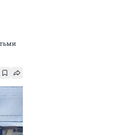
етьми