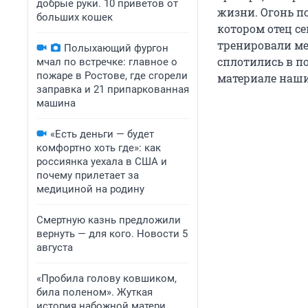
добрые руки. 10 приветов от
жизни. Огонь п
больших кошек
котором отец с
тренировали ме
Полыхающий фургон
сплотились в п
мчал по встречке: главное о
пожаре в Ростове, где сгорели
материале наши
заправка и 21 припаркованная
машина
«Есть деньги — будет
комфортно хоть где»: как
россиянка уехала в США и
почему прилетает за
медициной на родину
Смертную казнь предложили
вернуть — для кого. Новости 5
августа
«Пробила голову ковшиком,
била поленом». Жуткая
история набожной матери,