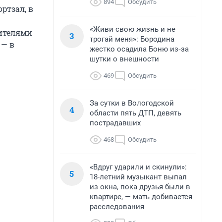
894
Обсудить
ртзал, в
«Живи свою жизнь и не
дителями
3
трогай меня»: Бородина
 — в
жестко осадила Боню из‑за
шутки о внешности
469
Обсудить
За сутки в Вологодской
4
области пять ДТП, девять
пострадавших
468
Обсудить
«Вдруг ударили и скинули»:
5
18-летний музыкант выпал
из окна, пока друзья были в
квартире, — мать добивается
расследования