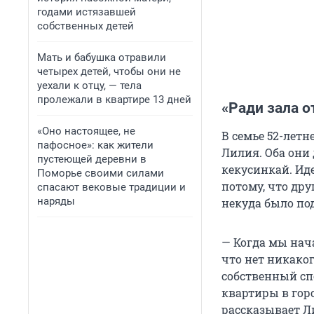
годами истязавшей
собственных детей
Мать и бабушка отравили
четырех детей, чтобы они не
уехали к отцу, — тела
пролежали в квартире 13 дней
«Ради зала о
«Оно настоящее, не
В семье 52-летн
пафосное»: как жители
Лилия. Оба они 
пустеющей деревни в
кекусинкай. Ид
Поморье своими силами
потому, что дру
спасают вековые традиции и
наряды
некуда было по
— Когда мы нач
что нет никако
собственный спор
квартиры в горо
рассказывает Л