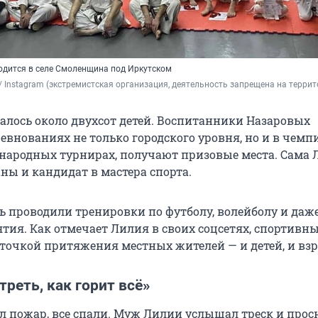
ходится в селе Смоленщина под Иркутском
ya / Instagram (экстремистская организация, деятельность запрещена на терри
валось около двухсот детей. Воспитанники Назаровых
евнованиях не только городского уровня, но и в чемп
народных турнирах, получают призовые места. Сама 
ны и кандидат в мастера спорта.
сь проводили тренировки по футболу, волейболу и даж
ятия. Как отмечает Лилия в своих соцсетях, спортивн
точкой притяжения местных жителей — и детей, и взр
реть, как горит всё»
л пожар, все спали. Муж Лилии услышал треск и прос