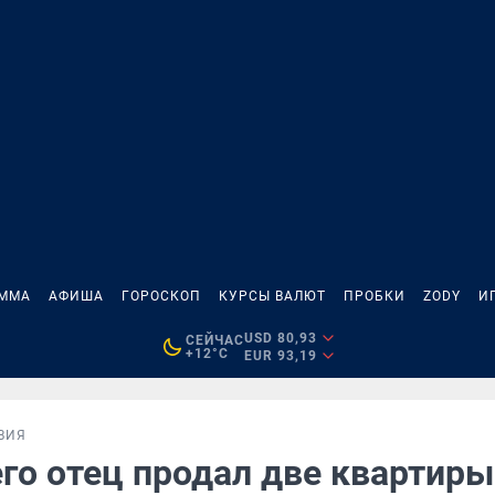
АММА
АФИША
ГОРОСКОП
КУРСЫ ВАЛЮТ
ПРОБКИ
ZODY
И
USD 80,93
СЕЙЧАС
+12°C
EUR 93,19
ВИЯ
го отец продал две квартиры