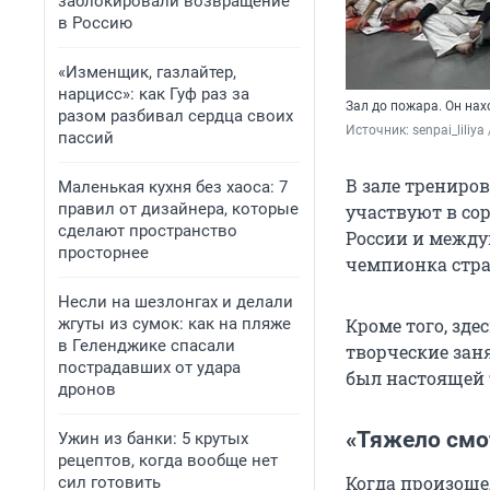
заблокировали возвращение
в Россию
«Изменщик, газлайтер,
нарцисс»: как Гуф раз за
Зал до пожара. Он на
разом разбивал сердца своих
Источник: 
senpai_lili
пассий
В зале трениро
Маленькая кухня без хаоса: 7
правил от дизайнера, которые
участвуют в сор
сделают пространство
России и между
просторнее
чемпионка стра
Несли на шезлонгах и делали
жгуты из сумок: как на пляже
Кроме того, зде
в Геленджике спасали
творческие зан
пострадавших от удара
был настоящей 
дронов
«Тяжело смот
Ужин из банки: 5 крутых
рецептов, когда вообще нет
Когда произоше
сил готовить