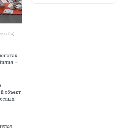
тории РФ)
ионатах
Лилия —
е
ый объект
ослых.
нулся