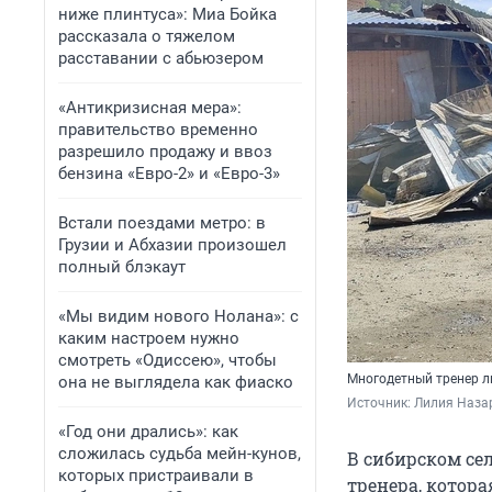
ниже плинтуса»: Миа Бойка
рассказала о тяжелом
расставании с абьюзером
«Антикризисная мера»:
правительство временно
разрешило продажу и ввоз
бензина «Евро-2» и «Евро-3»
Встали поездами метро: в
Грузии и Абхазии произошел
полный блэкаут
«Мы видим нового Нолана»: с
каким настроем нужно
смотреть «Одиссею», чтобы
Многодетный тренер л
она не выглядела как фиаско
Источник: 
Лилия Наза
«Год они дрались»: как
сложилась судьба мейн-кунов,
В сибирском се
которых пристраивали в
тренера, котора