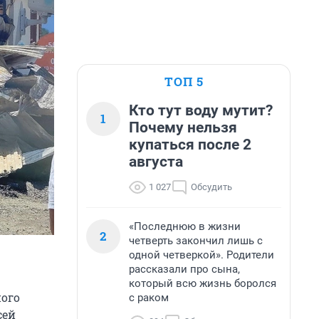
ТОП 5
Кто тут воду мутит?
1
Почему нельзя
купаться после 2
августа
1 027
Обсудить
«Последнюю в жизни
2
четверть закончил лишь с
одной четверкой». Родители
рассказали про сына,
который всю жизнь боролся
ного
с раком
сей