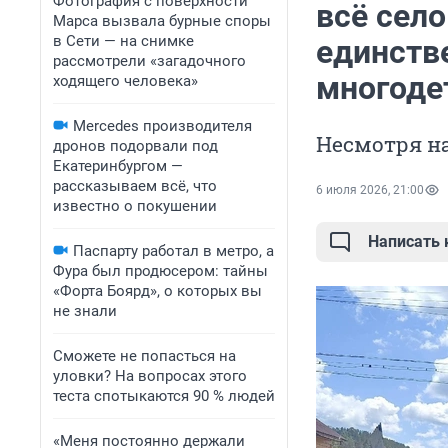
Фотография с поверхности
всё село
Марса вызвала бурные споры
в Сети — на снимке
единств
рассмотрели «загадочного
многоде
ходящего человека»
Mercedes производителя
Несмотря на
дронов подорвали под
Екатеринбургом —
рассказываем всё, что
6 июля 2026, 21:00
известно о покушении
Написать
Паспарту работал в метро, а
Фура был продюсером: тайны
«Форта Боярд», о которых вы
не знали
Сможете не попасться на
уловки? На вопросах этого
теста спотыкаются 90 % людей
«Меня постоянно держали