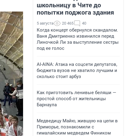
школьницу в Чите до
попытки поджога здания
5 августа
20 465
40
Когда концерт обернулся скандалом.
Ваня Дмитриенко извинился перед
Линочкой Ли за выступление сестры
под ее голос
AI-AINA: Атака на соцсети депутатов,
бюджета вузов не хватило лучшим и
сколько стоит арбуз
Как приготовить ленивые беляши —
простой способ от жительницы
Барнаула
Медведицу Майю, жившую на цепи в
Приморье, познакомили с
гималайским медведем Фиником