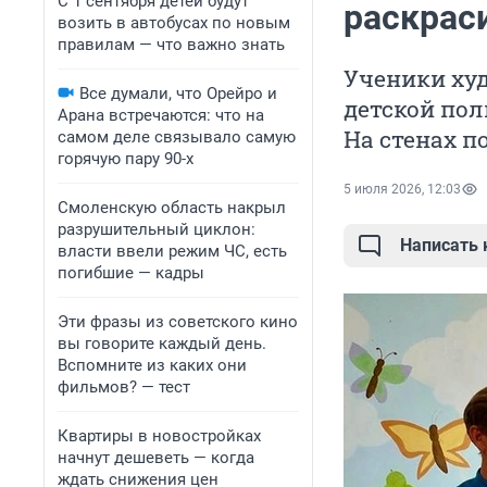
С 1 сентября детей будут
раскрас
возить в автобусах по новым
правилам — что важно знать
Ученики ху
Все думали, что Орейро и
детской пол
Арана встречаются: что на
На стенах 
самом деле связывало самую
горячую пару 90-х
5 июля 2026, 12:03
Смоленскую область накрыл
разрушительный циклон:
Написать
власти ввели режим ЧС, есть
погибшие — кадры
Эти фразы из советского кино
вы говорите каждый день.
Вспомните из каких они
фильмов? — тест
Квартиры в новостройках
начнут дешеветь — когда
ждать снижения цен