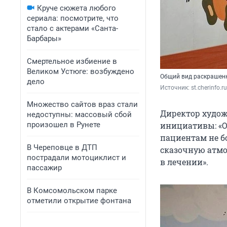
Круче сюжета любого
сериала: посмотрите, что
стало с актерами «Санта-
Барбары»
Смертельное избиение в
Великом Устюге: возбуждено
Общий вид раскрашен
дело
Источник: 
st.cherinfo.ru
Множество сайтов враз стали
Директор худо
недоступны: массовый сбой
произошел в Рунете
инициативы: «О
пациентам не б
В Череповце в ДТП
сказочную атмос
пострадали мотоциклист и
в лечении».
пассажир
В Комсомольском парке
отметили открытие фонтана