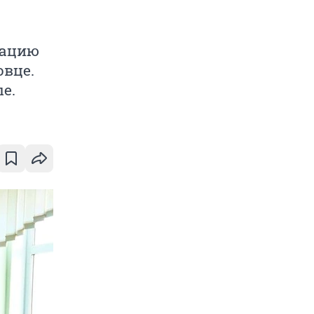
еацию
овце.
е.