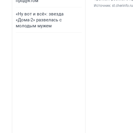
продуктом
Источник: 
st.cherinfo.ru
«Ну вот и всё»: звезда
«Дома-2» развелась с
молодым мужем