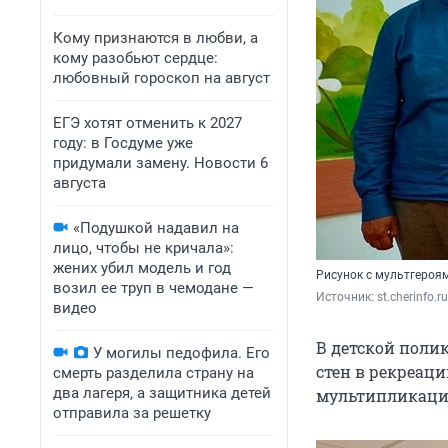
Кому признаются в любви, а
кому разобьют сердце:
любовный гороскоп на август
ЕГЭ хотят отменить к 2027
году: в Госдуме уже
придумали замену. Новости 6
августа
«Подушкой надавил на
лицо, чтобы не кричала»:
жених убил модель и год
Рисунок с мультгероя
возил ее труп в чемодане —
Источник: 
st.cherinfo.ru
видео
В детской поли
У могилы педофила. Его
стен в рекреац
смерть разделила страну на
два лагеря, а защитника детей
мультипликаци
отправила за решетку