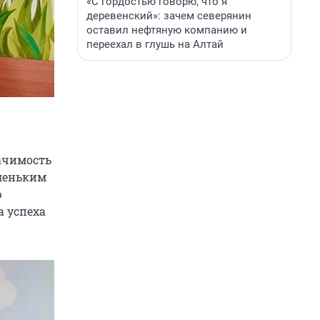
«С гордостью говорю, что я
деревенский»: зачем северянин
оставил нефтяную компанию и
переехал в глушь на Алтай
ачимость
аленьким
ю
а успеха