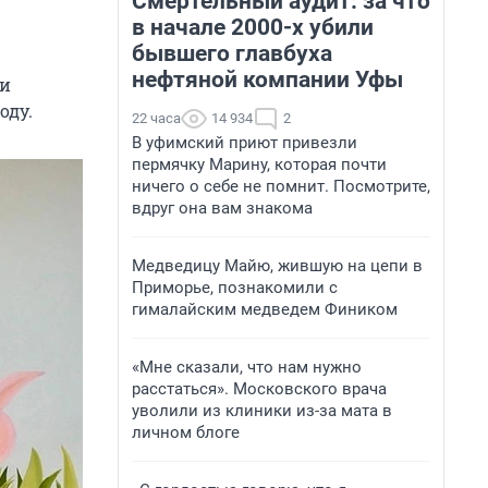
Смертельный аудит: за что
в начале 2000-х убили
бывшего главбуха
нефтяной компании Уфы
си
оду.
22 часа
14 934
2
В уфимский приют привезли
пермячку Марину, которая почти
ничего о себе не помнит. Посмотрите,
вдруг она вам знакома
Медведицу Майю, жившую на цепи в
Приморье, познакомили с
гималайским медведем Фиником
«Мне сказали, что нам нужно
расстаться». Московского врача
уволили из клиники из-за мата в
личном блоге