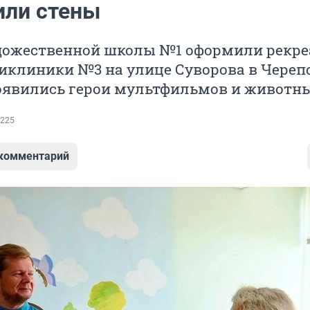
или стены
дожественной школы №1 оформили рекр
иклиники №3 на улице Суворова в Череп
появились герои мультфильмов и животны
225
 комментарий