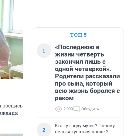
ТОП 5
«Последнюю в
1
жизни четверть
закончил лишь с
одной четверкой».
Родители рассказали
про сына, который
всю жизнь боролся с
раком
и роспись
2 090
Обсудить
ражения
Кто тут воду мутит? Почему
2
нельзя купаться после 2