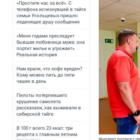
«Простите нас за всё». С
телефона исчезнувшей в тайге
семьи Усольцевых пришло
леденящее душу сообщение
«Меня годами преследует
бывшая любовница мужа: она
портит жилье и угрожает».
Реальная история
Нам врали, что кофе вреден?
Кому можно пить до пяти
чашек в день
Пилоты потерпевшего
крушение самолета
рассказали, как выживали в
сибирской тайге
В 100 г всего 23 ккал: три
рецепта с главным летним
Фрагмент росписи с г