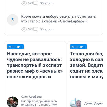
323
Обсудить
Круче сюжета любого сериала: посмотрите,
5
что стало с актерами «Санта-Барбары»
321
Обсудить
МНЕНИЕ
МНЕНИЕ
Наследие, которое
Тепло для бюд
чудом не развалилось:
холодно в сало
транспортный эксперт
зимой. Водител
разнес миф о «вечных»
ездит на элект
советских дорогах
плюсы и мину
Олег Арефьев
Блогер, предприниматель,
Денис Дедюхи
владелец в транспортном