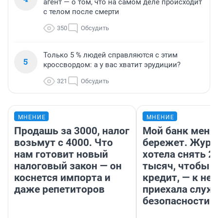
агент — о том, что на самом деле происходит
с телом после смерти
350
Обсудить
Только 5 % людей справляются с этим
5
кроссвордом: а у вас хватит эрудиции?
321
Обсудить
МНЕНИЕ
МНЕНИЕ
Продашь за 3000, налог
Мой банк меня
возьмут с 4000. Что
бережет. Журн
нам готовит новый
хотела снять 2
налоговый закон — он
тысяч, чтобы п
коснется импорта и
кредит, — к не
даже репетиторов
приехала служ
безопасности