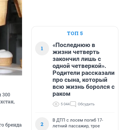
ТОП 5
«Последнюю в
1
жизни четверть
закончил лишь с
одной четверкой».
Родители рассказали
про сына, который
всю жизнь боролся с
раком
 300
хстан,
5 044
Обсудить
В ДТП с лосем погиб 17-
2
го бренда
летний пассажир, трое