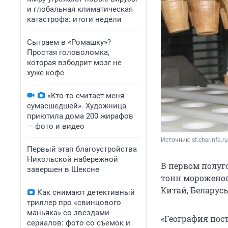
и глобальная климатическая
катастрофа: итоги недели
Сыграем в «Ромашку»?
Простая головоломка,
которая взбодрит мозг не
хуже кофе
«Кто-то считает меня
сумасшедшей». Художница
приютила дома 200 жирафов
— фото и видео
Источник: 
st.cherinfo.ru
Первый этап благоустройства
Никольской набережной
В первом полуго
завершен в Шексне
тонн мороженого
Китай, Беларусь
Как снимают детективный
триллер про «свинцового
маньяка» со звездами
«География пост
сериалов: фото со съемок и