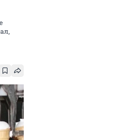
е
ал,