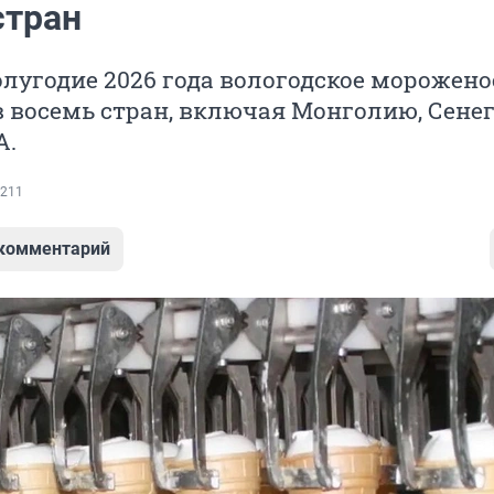
стран
олугодие 2026 года вологодское морожено
 восемь стран, включая Монголию, Сенег
А.
211
 комментарий