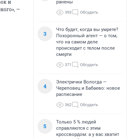
вок и
ранены
ного», —
393
Обсудить
Что будет, когда вы умрете?
3
Похоронный агент — о том,
что на самом деле
происходит с телом после
смерти
371
Обсудить
Электрички Вологда —
4
Череповец и Бабаево: новое
расписание
362
Обсудить
Только 5 % людей
5
справляются с этим
кроссвордом: а у вас хватит