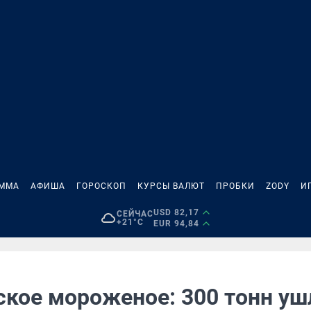
АММА
АФИША
ГОРОСКОП
КУРСЫ ВАЛЮТ
ПРОБКИ
ZODY
И
USD 82,17
СЕЙЧАС
+21°C
EUR 94,84
ское мороженое: 300 тонн уш