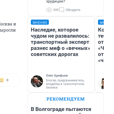
эрудиции?
335
Обсудить
МНЕНИЕ
МНЕНИ
осква и
Наследие, которое
Колоб
выросли
чудом не развалилось:
тебя 
транспортный эксперт
отлож
разнес миф о «вечных»
«Чело
советских дорогах
отзыв
«чело
Олег Арефьев
0
Блогер, предприниматель,
владелец в транспортном
бизнесе
РЕКОМЕНДУЕМ
В Волгограде пытаются