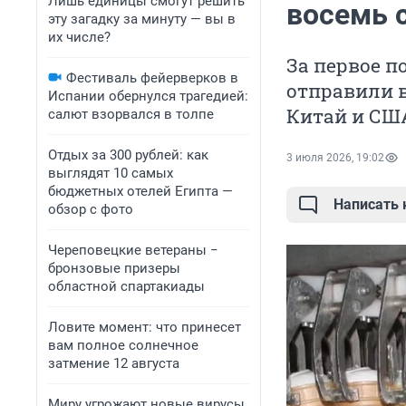
Лишь единицы смогут решить
восемь 
эту загадку за минуту — вы в
их числе?
За первое п
Фестиваль фейерверков в
отправили в
Испании обернулся трагедией:
Китай и СШ
салют взорвался в толпе
Отдых за 300 рублей: как
3 июля 2026, 19:02
выглядят 10 самых
бюджетных отелей Египта —
Написать
обзор с фото
Череповецкие ветераны −
бронзовые призеры
областной спартакиады
Ловите момент: что принесет
вам полное солнечное
затмение 12 августа
Миру угрожают новые вирусы