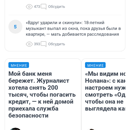
473
Обсудить
«Вдруг ударили и скинули»: 18-летний
5
музыкант выпал из окна, пока друзья были в
квартире, — мать добивается расследования
393
Обсудить
МНЕНИЕ
МНЕНИЕ
Мой банк меня
«Мы видим нов
бережет. Журналист
Нолана»: с как
хотела снять 200
настроем нужн
тысяч, чтобы погасить
смотреть «Оди
кредит, — к ней домой
чтобы она не
приехала служба
выглядела как
безопасности