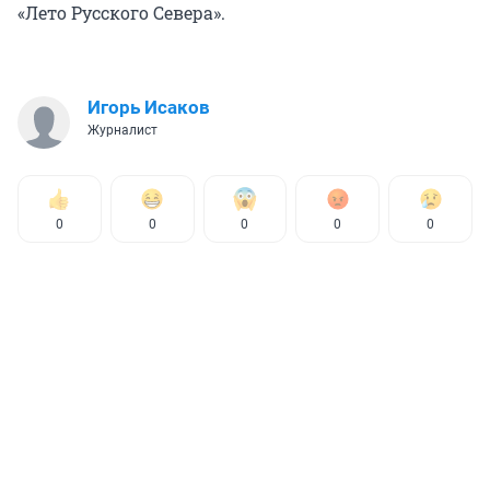
«Лето Русского Севера».
Игорь Исаков
Журналист
0
0
0
0
0