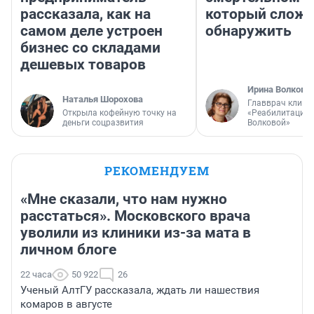
рассказала, как на
который слож
самом деле устроен
обнаружить
бизнес со складами
дешевых товаров
Ирина Волкова
Наталья Шорохова
Главврач клини
Открыла кофейную точку на
«Реабилитация 
деньги соцразвития
Волковой»
РЕКОМЕНДУЕМ
«Мне сказали, что нам нужно
расстаться». Московского врача
уволили из клиники из-за мата в
личном блоге
22 часа
50 922
26
Ученый АлтГУ рассказала, ждать ли нашествия
комаров в августе