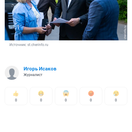
Источник: 
st.cherinfo.ru
Игорь Исаков
Журналист
0
0
0
0
0