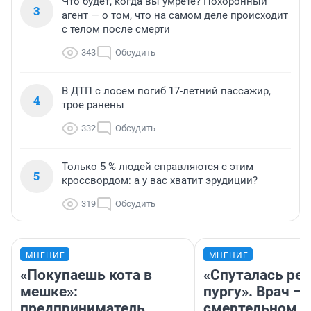
Что будет, когда вы умрете? Похоронный
3
агент — о том, что на самом деле происходит
с телом после смерти
343
Обсудить
В ДТП с лосем погиб 17-летний пассажир,
4
трое ранены
332
Обсудить
Только 5 % людей справляются с этим
5
кроссвордом: а у вас хватит эрудиции?
319
Обсудить
МНЕНИЕ
МНЕНИЕ
«Покупаешь кота в
«Спуталась реч
мешке»:
пургу». Врач — 
предприниматель
смертельном д