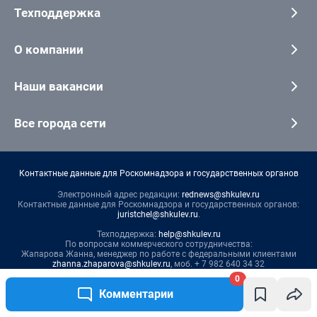
Техподдержка
О компании
Наши вакансии
Все города сети
Контактные данные для Роскомнадзора и государственных органов
Электронный адрес редакции:
rednews@shkulev.ru
Контактные данные для Роскомнадзора и государственных органов:
juristchel@shkulev.ru
.
Техподдержка:
help@shkulev.ru
По вопросам коммерческого сотрудничества:
Жапарова Жанна, менеджер по работе с федеральными клиентами
zhanna.zhaparova@shkulev.ru
, моб. + 7 982 640 34 32
Ревина Мария, директор по работе с федеральными клиентами
0
mariya.revina@shkulev.ru
, моб. +7 910 402 4056
Комментарии
Редакция сайта не несет ответственности за достоверность