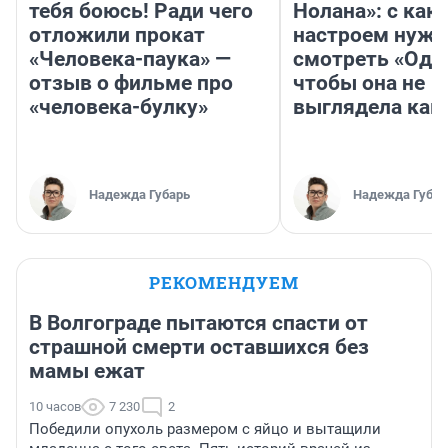
тебя боюсь! Ради чего
Нолана»: с как
отложили прокат
настроем нужн
«Человека-паука» —
смотреть «Оди
отзыв о фильме про
чтобы она не
«человека-булку»
выглядела как
Надежда Губарь
Надежда Губар
РЕКОМЕНДУЕМ
В Волгограде пытаются спасти от
страшной смерти оставшихся без
мамы ежат
10 часов
7 230
2
Победили опухоль размером с яйцо и вытащили